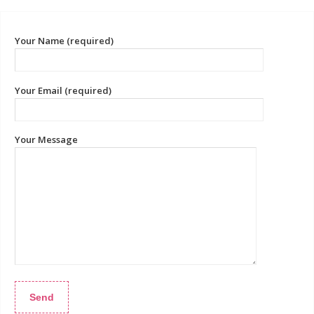
Your Name (required)
Your Email (required)
Your Message