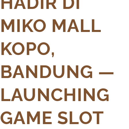
HADIR DI
MIKO MALL
KOPO,
BANDUNG —
LAUNCHING
GAME SLOT