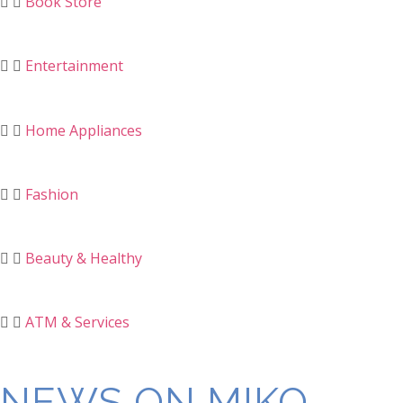
Book Store
Entertainment
Home Appliances
Fashion
Beauty & Healthy
ATM & Services
NEWS ON MIKO