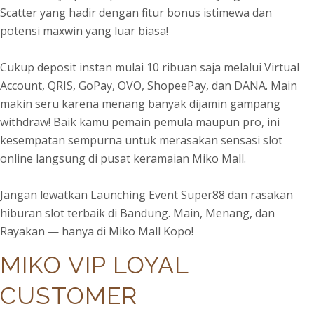
Scatter yang hadir dengan fitur bonus istimewa dan
potensi maxwin yang luar biasa!
Cukup deposit instan mulai 10 ribuan saja melalui Virtual
Account, QRIS, GoPay, OVO, ShopeePay, dan DANA. Main
makin seru karena menang banyak dijamin gampang
withdraw! Baik kamu pemain pemula maupun pro, ini
kesempatan sempurna untuk merasakan sensasi slot
online langsung di pusat keramaian Miko Mall.
Jangan lewatkan Launching Event Super88 dan rasakan
hiburan slot terbaik di Bandung. Main, Menang, dan
Rayakan — hanya di Miko Mall Kopo!
MIKO VIP LOYAL
CUSTOMER