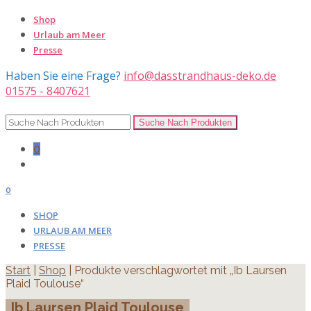
Shop
Urlaub am Meer
Presse
Haben Sie eine Frage?
info@dasstrandhaus-deko.de
01575 - 8407621
0
0
SHOP
URLAUB AM MEER
PRESSE
Start
|
Shop
| Produkte verschlagwortet mit „Ib Laursen
Plaid Toulouse“
Ib Laursen Plaid Toulouse