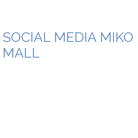
SOCIAL MEDIA MIKO
MALL