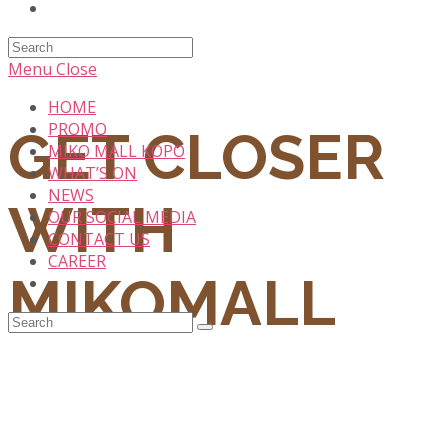
Search
this
Menu
Close
website
HOME
PROMO
GET CLOSER
MIKO MALL KOPO
WHAT’S ON
NEWS
WITH
OUR SOCIAL MEDIA
CONTACT US
CAREER
MIKOMALL