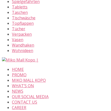
Spielgefährten
Tabletts
Taschen
Tischwäsche
Topflappen
Tücher
Verpacken
Vasen
Wandhaken
Wohnideen
Skip
to
HOME
content
PROMO
MIKO MALL KOPO
WHAT’S ON
NEWS
OUR SOCIAL MEDIA
CONTACT US
CAREER