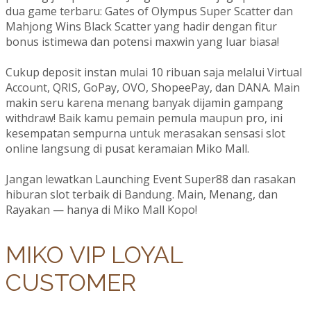
dua game terbaru: Gates of Olympus Super Scatter dan
Mahjong Wins Black Scatter yang hadir dengan fitur
bonus istimewa dan potensi maxwin yang luar biasa!
Cukup deposit instan mulai 10 ribuan saja melalui Virtual
Account, QRIS, GoPay, OVO, ShopeePay, dan DANA. Main
makin seru karena menang banyak dijamin gampang
withdraw! Baik kamu pemain pemula maupun pro, ini
kesempatan sempurna untuk merasakan sensasi slot
online langsung di pusat keramaian Miko Mall.
Jangan lewatkan Launching Event Super88 dan rasakan
hiburan slot terbaik di Bandung. Main, Menang, dan
Rayakan — hanya di Miko Mall Kopo!
MIKO VIP LOYAL
CUSTOMER