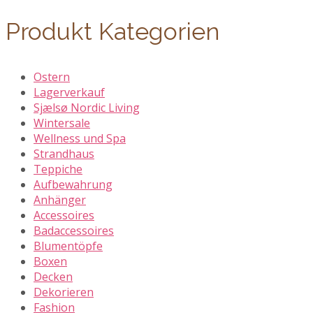
Produkt Kategorien
Ostern
Lagerverkauf
Sjælsø Nordic Living
Wintersale
Wellness und Spa
Strandhaus
Teppiche
Aufbewahrung
Anhänger
Accessoires
Badaccessoires
Blumentöpfe
Boxen
Decken
Dekorieren
Fashion