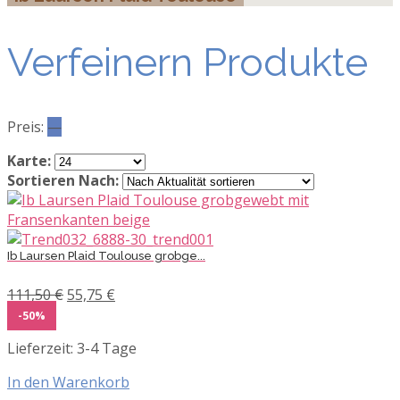
Verfeinern Produkte
Preis:
—
Karte:
Sortieren Nach:
Ib Laursen Plaid Toulouse grobge...
Ursprünglicher
Aktueller
111,50
€
55,75
€
Preis
Preis
-50%
war:
ist:
Lieferzeit:
3-4 Tage
111,50 €
55,75 €.
In den Warenkorb