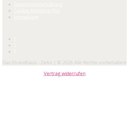
Datenschutzerklärung
Cookie-Richtlinie (EU)
Impressum
Das Strandhaus - Deko | © 2026 Alle Rechte vorbehalten!
Vertrag widerrufen