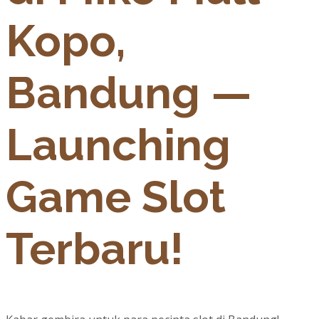
Kopo,
Bandung —
Launching
Game Slot
Terbaru!