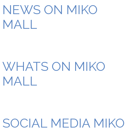
NEWS ON MIKO
MALL
WHATS ON MIKO
MALL
SOCIAL MEDIA MIKO