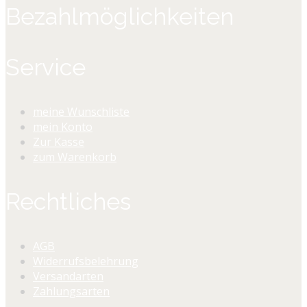
Bezahlmöglichkeiten
Service
meine Wunschliste
mein Konto
Zur Kasse
zum Warenkorb
Rechtliches
AGB
Widerrufsbelehrung
Versandarten
Zahlungsarten