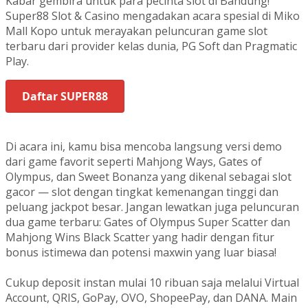
Kabar gembira untuk para pecinta slot di Bandung!
Super88 Slot & Casino mengadakan acara spesial di Miko
Mall Kopo untuk merayakan peluncuran game slot
terbaru dari provider kelas dunia, PG Soft dan Pragmatic
Play.
Daftar SUPER88
Di acara ini, kamu bisa mencoba langsung versi demo
dari game favorit seperti Mahjong Ways, Gates of
Olympus, dan Sweet Bonanza yang dikenal sebagai slot
gacor — slot dengan tingkat kemenangan tinggi dan
peluang jackpot besar. Jangan lewatkan juga peluncuran
dua game terbaru: Gates of Olympus Super Scatter dan
Mahjong Wins Black Scatter yang hadir dengan fitur
bonus istimewa dan potensi maxwin yang luar biasa!
Cukup deposit instan mulai 10 ribuan saja melalui Virtual
Account, QRIS, GoPay, OVO, ShopeePay, dan DANA. Main