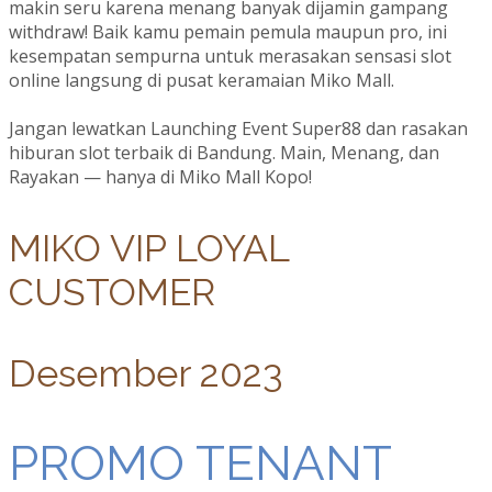
makin seru karena menang banyak dijamin gampang
withdraw! Baik kamu pemain pemula maupun pro, ini
kesempatan sempurna untuk merasakan sensasi slot
online langsung di pusat keramaian Miko Mall.
Jangan lewatkan Launching Event Super88 dan rasakan
hiburan slot terbaik di Bandung. Main, Menang, dan
Rayakan — hanya di Miko Mall Kopo!
MIKO VIP LOYAL
CUSTOMER
Desember 2023
PROMO TENANT