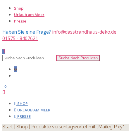
Shop
Urlaub am Meer
Presse
Haben Sie eine Frage?
info@dasstrandhaus-deko.de
01575 - 8407621
0
0
SHOP
URLAUB AM MEER
PRESSE
Start
|
Shop
| Produkte verschlagwortet mit „Maileg Pixy“