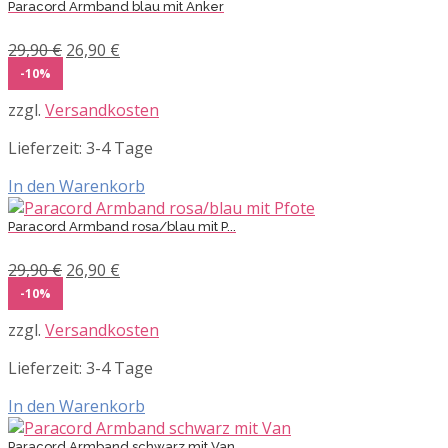
Paracord Armband blau mit Anker
Ursprünglicher
Aktueller
29,90
€
26,90
€
Preis
Preis
-10%
war:
ist:
zzgl.
Versandkosten
29,90 €
26,90 €.
Lieferzeit:
3-4 Tage
In den Warenkorb
Paracord Armband rosa/blau mit P...
Ursprünglicher
Aktueller
29,90
€
26,90
€
Preis
Preis
-10%
war:
ist:
zzgl.
Versandkosten
29,90 €
26,90 €.
Lieferzeit:
3-4 Tage
In den Warenkorb
Paracord Armband schwarz mit Van