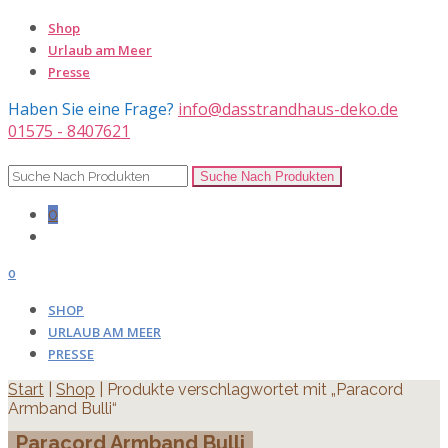
Shop
Urlaub am Meer
Presse
Haben Sie eine Frage?
info@dasstrandhaus-deko.de
01575 - 8407621
0
0
SHOP
URLAUB AM MEER
PRESSE
Start
|
Shop
| Produkte verschlagwortet mit „Paracord
Armband Bulli“
Paracord Armband Bulli