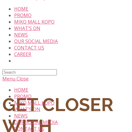
to
HOME
content
PROMO
MIKO MALL KOPO
WHAT’S ON
NEWS
OUR SOCIAL MEDIA
CONTACT US
CAREER
Search
this
Menu
Close
website
HOME
PROMO
GET CLOSER
MIKO MALL KOPO
WHAT’S ON
NEWS
WITH
OUR SOCIAL MEDIA
CONTACT US