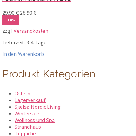
Ursprünglicher
Aktueller
29,90
€
26,90
€
Preis
Preis
-10%
war:
ist:
zzgl.
Versandkosten
29,90 €
26,90 €.
Lieferzeit:
3-4 Tage
In den Warenkorb
Produkt Kategorien
Ostern
Lagerverkauf
Sjælsø Nordic Living
Wintersale
Wellness und Spa
Strandhaus
Teppiche