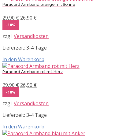
Paracord Armband orange mit Sonne
Ursprünglicher
Aktueller
29,90
€
26,90
€
Preis
Preis
-10%
war:
ist:
zzgl.
Versandkosten
29,90 €
26,90 €.
Lieferzeit:
3-4 Tage
In den Warenkorb
Paracord Armband rot mit Herz
Ursprünglicher
Aktueller
29,90
€
26,90
€
Preis
Preis
-10%
war:
ist:
zzgl.
Versandkosten
29,90 €
26,90 €.
Lieferzeit:
3-4 Tage
In den Warenkorb