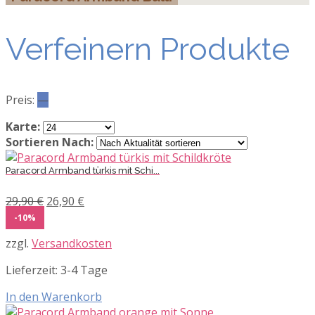
Verfeinern Produkte
Preis:
—
Karte:
Sortieren Nach:
Paracord Armband türkis mit Schi...
Ursprünglicher
Aktueller
29,90
€
26,90
€
Preis
Preis
-10%
war:
ist:
zzgl.
Versandkosten
29,90 €
26,90 €.
Lieferzeit:
3-4 Tage
In den Warenkorb