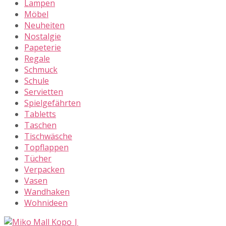
Lampen
Möbel
Neuheiten
Nostalgie
Papeterie
Regale
Schmuck
Schule
Servietten
Spielgefährten
Tabletts
Taschen
Tischwäsche
Topflappen
Tücher
Verpacken
Vasen
Wandhaken
Wohnideen
Skip