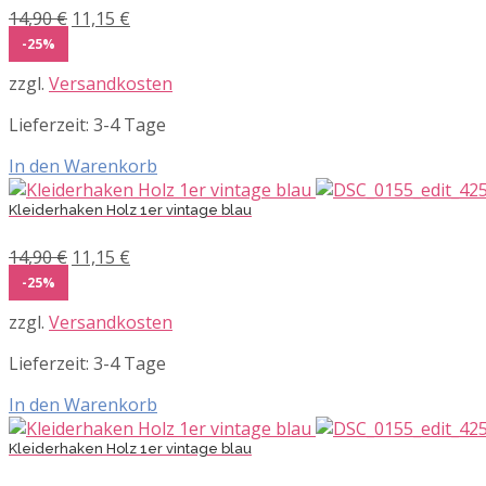
Ursprünglicher
Aktueller
14,90
€
11,15
€
Preis
Preis
-25%
war:
ist:
zzgl.
Versandkosten
14,90 €
11,15 €.
Lieferzeit:
3-4 Tage
In den Warenkorb
Kleiderhaken Holz 1er vintage blau
Ursprünglicher
Aktueller
14,90
€
11,15
€
Preis
Preis
-25%
war:
ist:
zzgl.
Versandkosten
14,90 €
11,15 €.
Lieferzeit:
3-4 Tage
In den Warenkorb
Kleiderhaken Holz 1er vintage blau