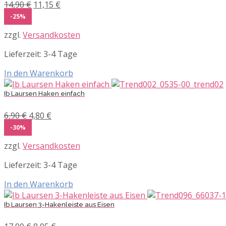
Ursprünglicher
Aktueller
14,90
€
11,15
€
Preis
Preis
-25%
war:
ist:
zzgl.
Versandkosten
14,90 €
11,15 €.
Lieferzeit:
3-4 Tage
In den Warenkorb
Ib Laursen Haken einfach
Ursprünglicher
Aktueller
6,90
€
4,80
€
Preis
Preis
-30%
war:
ist:
zzgl.
Versandkosten
6,90 €
4,80 €.
Lieferzeit:
3-4 Tage
In den Warenkorb
Ib Laursen 3-Hakenleiste aus Eisen