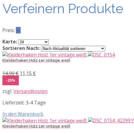
Verfeinern Produkte
Preis:
—
Karte:
Sortieren Nach:
Kleiderhaken Holz 1er vintage weiß
Ursprünglicher
Aktueller
14,90
€
11,15
€
Preis
Preis
-25%
war:
ist:
zzgl.
Versandkosten
14,90 €
11,15 €.
Lieferzeit:
3-4 Tage
In den Warenkorb
Kleiderhaken Holz 1er vintage weiß