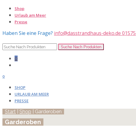
Shop
Urlaub am Meer
Presse
Haben Sie eine Frage?
info@dasstrandhaus-deko.de
01575
0
0
SHOP
URLAUB AM MEER
PRESSE
Start
|
Shop
| Garderoben
Garderoben