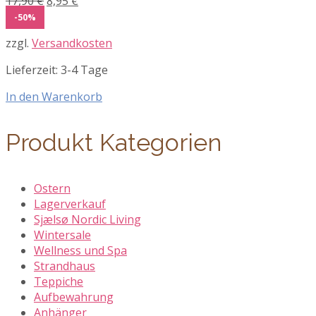
Ursprünglicher
Aktueller
17,90
€
8,95
€
Preis
Preis
-50%
war:
ist:
zzgl.
Versandkosten
17,90 €
8,95 €.
Lieferzeit:
3-4 Tage
In den Warenkorb
Produkt Kategorien
Ostern
Lagerverkauf
Sjælsø Nordic Living
Wintersale
Wellness und Spa
Strandhaus
Teppiche
Aufbewahrung
Anhänger