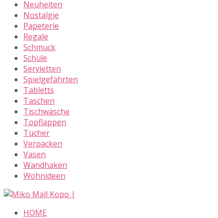
Neuheiten
Nostalgie
Papeterie
Regale
Schmuck
Schule
Servietten
Spielgefährten
Tabletts
Taschen
Tischwäsche
Topflappen
Tücher
Verpacken
Vasen
Wandhaken
Wohnideen
Skip
to
HOME
content