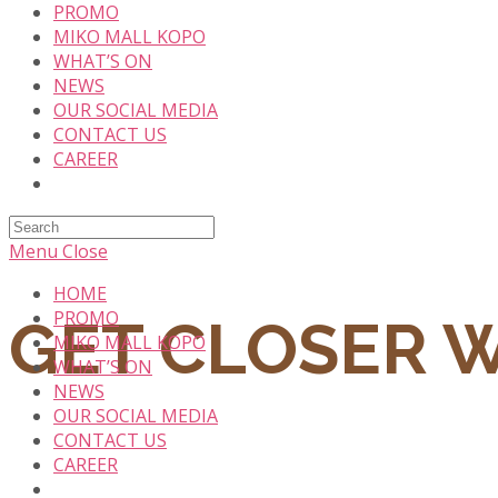
PROMO
MIKO MALL KOPO
WHAT’S ON
NEWS
OUR SOCIAL MEDIA
CONTACT US
CAREER
Search
this
Menu
Close
website
HOME
PROMO
GET CLOSER 
MIKO MALL KOPO
WHAT’S ON
NEWS
OUR SOCIAL MEDIA
CONTACT US
CAREER