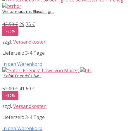
Wintermaus mit Skiset – gr...
Ursprünglicher
Aktueller
42,50
€
29,75
€
Preis
Preis
-30%
war:
ist:
zzgl.
Versandkosten
42,50 €
29,75 €.
Lieferzeit:
3-4 Tage
In den Warenkorb
„Safari Friends“ Löw...
Ursprünglicher
Aktueller
52,00
€
41,60
€
Preis
Preis
-20%
war:
ist:
zzgl.
Versandkosten
52,00 €
41,60 €.
Lieferzeit:
3-4 Tage
In den Warenkorb