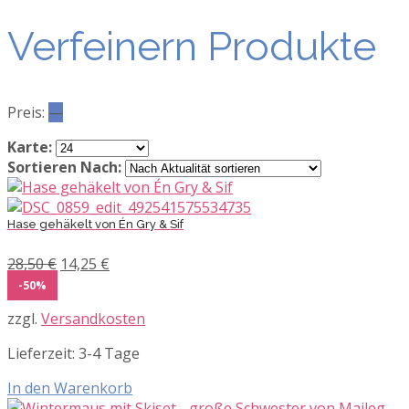
Verfeinern Produkte
Preis:
—
Karte:
Sortieren Nach:
Hase gehäkelt von Én Gry & Sif
Ursprünglicher
Aktueller
28,50
€
14,25
€
Preis
Preis
-50%
war:
ist:
zzgl.
Versandkosten
28,50 €
14,25 €.
Lieferzeit:
3-4 Tage
In den Warenkorb