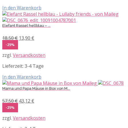
In den Warenkorb
Elefant Rassel hellblau – ...
Ursprünglicher
Aktueller
18,50
€
13,90
€
Preis
Preis
-25%
war:
ist:
zzgl.
Versandkosten
18,50 €
13,90 €.
Lieferzeit:
3-4 Tage
In den Warenkorb
Mama und Papa Mäuse in Box von M...
Ursprünglicher
Aktueller
57,50
€
43,12
€
Preis
Preis
-25%
war:
ist:
zzgl.
Versandkosten
57,50 €
43,12 €.