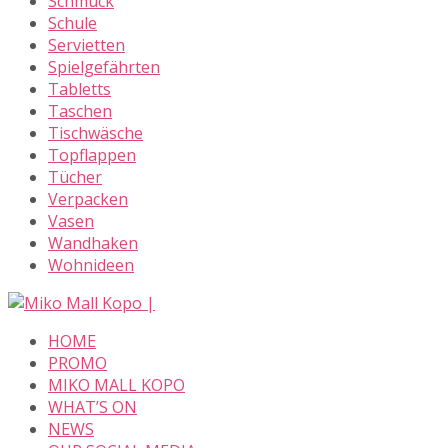
Schmuck
Schule
Servietten
Spielgefährten
Tabletts
Taschen
Tischwäsche
Topflappen
Tücher
Verpacken
Vasen
Wandhaken
Wohnideen
Skip
to
HOME
content
PROMO
MIKO MALL KOPO
WHAT’S ON
NEWS