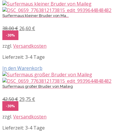
Surfermaus kleiner Bruder von Ma...
Ursprünglicher
Aktueller
38,00
€
26,60
€
Preis
Preis
-30%
war:
ist:
zzgl.
Versandkosten
38,00 €
26,60 €.
Lieferzeit:
3-4 Tage
In den Warenkorb
Surfermaus großer Bruder von Maileg
Ursprünglicher
Aktueller
42,50
€
29,75
€
Preis
Preis
-30%
war:
ist:
zzgl.
Versandkosten
42,50 €
29,75 €.
Lieferzeit:
3-4 Tage