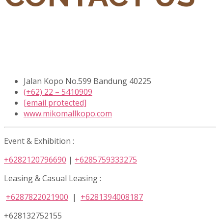
Jalan Kopo No.599 Bandung 40225
(+62) 22 – 5410909
[email protected]
www.mikomallkopo.com
Event & Exhibition :
+6282120796690
|
+6285759333275
Leasing & Casual Leasing :
+6287822021900
|
+6281394008187
+628132752155