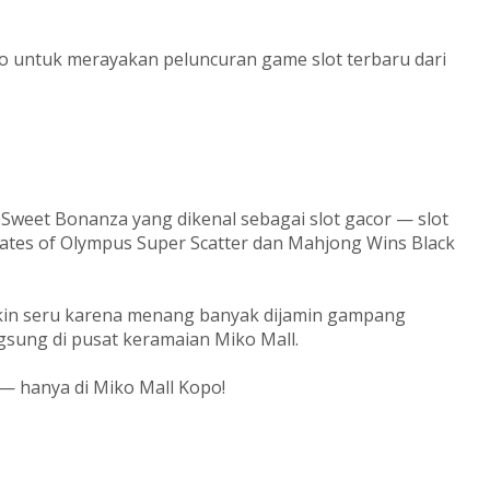
po untuk merayakan peluncuran game slot terbaru dari
 Sweet Bonanza yang dikenal sebagai slot gacor — slot
Gates of Olympus Super Scatter dan Mahjong Wins Black
makin seru karena menang banyak dijamin gampang
sung di pusat keramaian Miko Mall.
— hanya di Miko Mall Kopo!