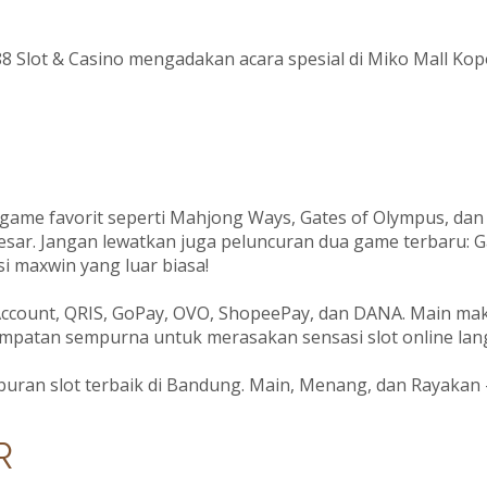
88 Slot & Casino mengadakan acara spesial di Miko Mall Ko
 game favorit seperti Mahjong Ways, Gates of Olympus, dan
sar. Jangan lewatkan juga peluncuran dua game terbaru: 
i maxwin yang luar biasa!
al Account, QRIS, GoPay, OVO, ShopeePay, dan DANA. Main 
mpatan sempurna untuk merasakan sensasi slot online lang
uran slot terbaik di Bandung. Main, Menang, dan Rayakan 
R