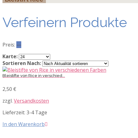
Verfeinern Produkte
Preis:
—
Karte:
Sortieren Nach:
Bleistifte von Rice in verschied...
2,50
€
zzgl.
Versandkosten
Lieferzeit:
3-4 Tage
In den Warenkorb