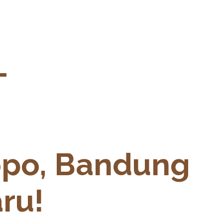
L
Kopo, Bandung
ru!