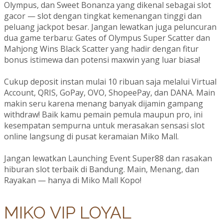
Olympus, dan Sweet Bonanza yang dikenal sebagai slot
gacor — slot dengan tingkat kemenangan tinggi dan
peluang jackpot besar. Jangan lewatkan juga peluncuran
dua game terbaru: Gates of Olympus Super Scatter dan
Mahjong Wins Black Scatter yang hadir dengan fitur
bonus istimewa dan potensi maxwin yang luar biasa!
Cukup deposit instan mulai 10 ribuan saja melalui Virtual
Account, QRIS, GoPay, OVO, ShopeePay, dan DANA. Main
makin seru karena menang banyak dijamin gampang
withdraw! Baik kamu pemain pemula maupun pro, ini
kesempatan sempurna untuk merasakan sensasi slot
online langsung di pusat keramaian Miko Mall.
Jangan lewatkan Launching Event Super88 dan rasakan
hiburan slot terbaik di Bandung. Main, Menang, dan
Rayakan — hanya di Miko Mall Kopo!
MIKO VIP LOYAL