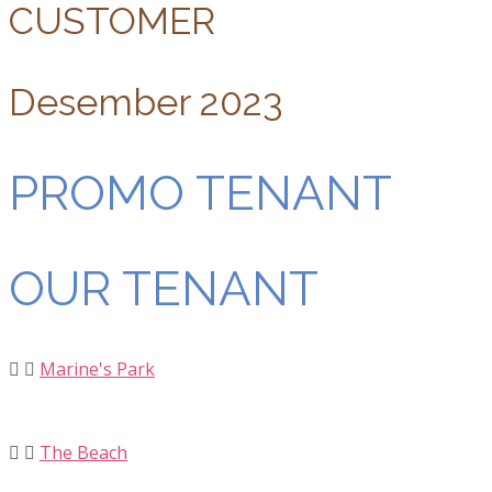
CUSTOMER
Desember 2023
PROMO TENANT
OUR TENANT
Marine's Park
The Beach