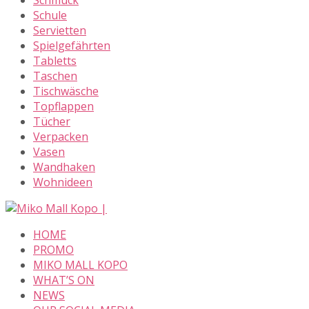
Schmuck
Schule
Servietten
Spielgefährten
Tabletts
Taschen
Tischwäsche
Topflappen
Tücher
Verpacken
Vasen
Wandhaken
Wohnideen
Skip
to
HOME
content
PROMO
MIKO MALL KOPO
WHAT’S ON
NEWS