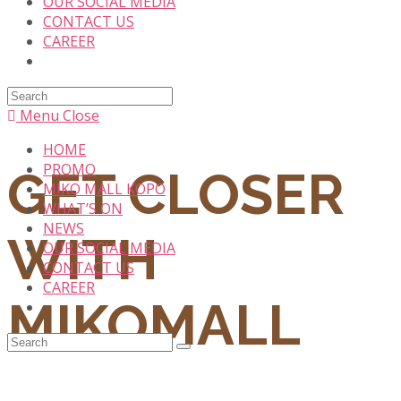
OUR SOCIAL MEDIA
CONTACT US
CAREER
Search
this
Menu
Close
website
HOME
PROMO
GET CLOSER
MIKO MALL KOPO
WHAT’S ON
NEWS
WITH
OUR SOCIAL MEDIA
CONTACT US
CAREER
MIKOMALL