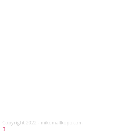
Copyright 2022 - mikomallkopo.com