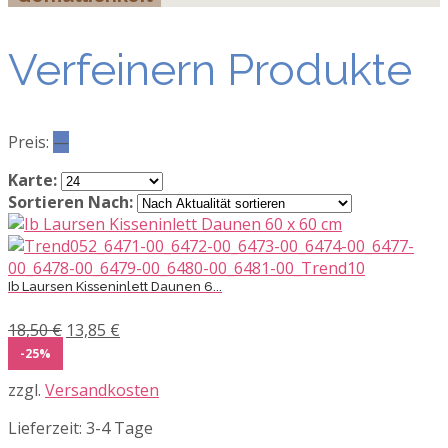
Verfeinern Produkte
Preis:
—
Karte:
Sortieren Nach:
Ib Laursen Kisseninlett Daunen 6...
Ursprünglicher
Aktueller
18,50
€
13,85
€
Preis
Preis
-25%
war:
ist:
zzgl.
Versandkosten
18,50 €
13,85 €.
Lieferzeit:
3-4 Tage