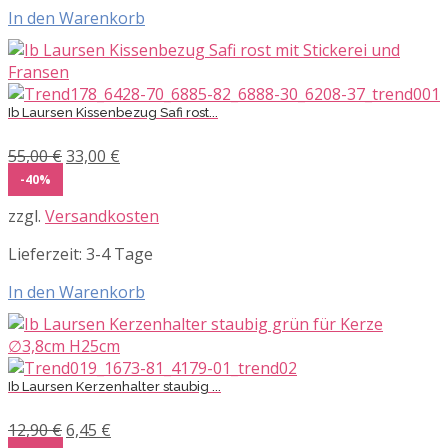
In den Warenkorb
Ib Laursen Kissenbezug Safi rost...
Ursprünglicher
Aktueller
55,00
€
33,00
€
Preis
Preis
-40%
war:
ist:
zzgl.
Versandkosten
55,00 €
33,00 €.
Lieferzeit:
3-4 Tage
In den Warenkorb
Ib Laursen Kerzenhalter staubig ...
Ursprünglicher
Aktueller
12,90
€
6,45
€