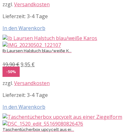
zzgl.
Versandkosten
19,90 €
9,95 €.
Lieferzeit:
3-4 Tage
In den Warenkorb
Ib Laursen Halstuch blau/weiße K...
Ursprünglicher
Aktueller
19,90
€
9,95
€
Preis
Preis
-50%
war:
ist:
zzgl.
Versandkosten
19,90 €
9,95 €.
Lieferzeit:
3-4 Tage
In den Warenkorb
Taschentücherbox upcycelt aus ei...