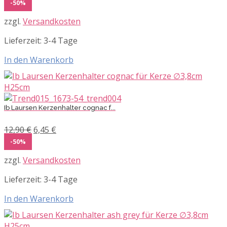
Preis
Preis
-50%
war:
ist:
zzgl.
Versandkosten
12,90 €
6,45 €.
Lieferzeit:
3-4 Tage
In den Warenkorb
Ib Laursen Kerzenhalter cognac f...
Ursprünglicher
Aktueller
12,90
€
6,45
€
Preis
Preis
-50%
war:
ist:
zzgl.
Versandkosten
12,90 €
6,45 €.
Lieferzeit:
3-4 Tage
In den Warenkorb