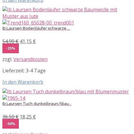
In den Warenkorb
Ib Laursen Bodenläufer schwarze ...
Ursprünglicher
Aktueller
54,90
€
41,15
€
Preis
Preis
-25%
war:
ist:
zzgl.
Versandkosten
54,90 €
41,15 €.
Lieferzeit:
3-4 Tage
In den Warenkorb
Ib Laursen Tuch dunkelbraun/blau...
Ursprünglicher
Aktueller
36,50
€
18,25
€
Preis
Preis
-50%
war:
ist: