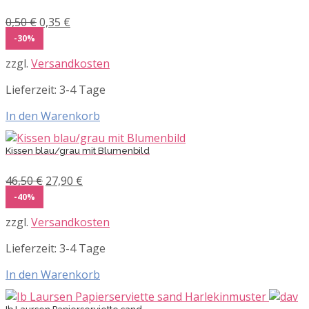
Ursprünglicher
Aktueller
0,50
€
0,35
€
Preis
Preis
-30%
war:
ist:
zzgl.
Versandkosten
0,50 €
0,35 €.
Lieferzeit:
3-4 Tage
In den Warenkorb
Kissen blau/grau mit Blumenbild
Ursprünglicher
Aktueller
46,50
€
27,90
€
Preis
Preis
-40%
war:
ist:
zzgl.
Versandkosten
46,50 €
27,90 €.
Lieferzeit:
3-4 Tage
In den Warenkorb