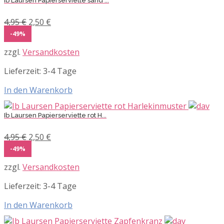
Ib Laursen Papierserviette sand ...
Ursprünglicher
Aktueller
4,95
€
2,50
€
Preis
Preis
-49%
war:
ist:
zzgl.
Versandkosten
4,95 €
2,50 €.
Lieferzeit:
3-4 Tage
In den Warenkorb
Ib Laursen Papierserviette rot H...
Ursprünglicher
Aktueller
4,95
€
2,50
€
Preis
Preis
-49%
war:
ist:
zzgl.
Versandkosten
4,95 €
2,50 €.
Lieferzeit:
3-4 Tage
In den Warenkorb