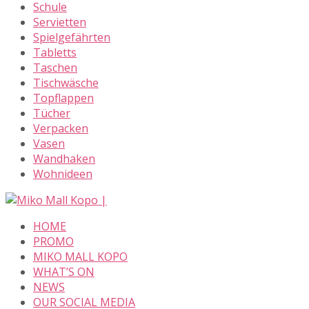
Schule
Servietten
Spielgefährten
Tabletts
Taschen
Tischwäsche
Topflappen
Tücher
Verpacken
Vasen
Wandhaken
Wohnideen
Skip
to
HOME
content
PROMO
MIKO MALL KOPO
WHAT’S ON
NEWS
OUR SOCIAL MEDIA