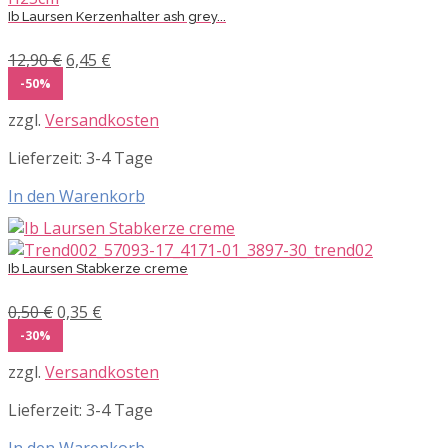
Ib Laursen Kerzenhalter ash grey...
Ursprünglicher
Aktueller
12,90
€
6,45
€
Preis
Preis
-50%
war:
ist:
zzgl.
Versandkosten
12,90 €
6,45 €.
Lieferzeit:
3-4 Tage
In den Warenkorb
Ib Laursen Stabkerze creme
Ursprünglicher
Aktueller
0,50
€
0,35
€
Preis
Preis
-30%
war:
ist:
zzgl.
Versandkosten
0,50 €
0,35 €.
Lieferzeit:
3-4 Tage