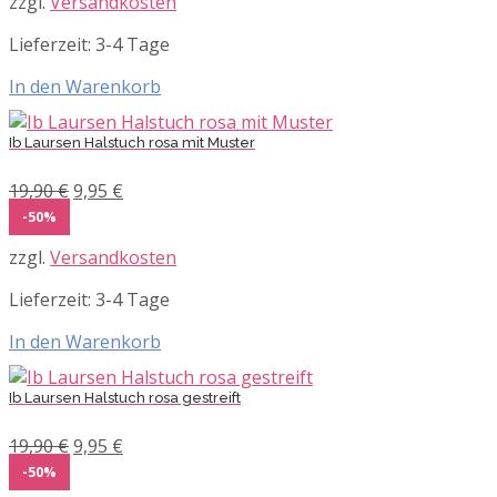
zzgl.
Versandkosten
36,50 €
18,25 €.
Lieferzeit:
3-4 Tage
In den Warenkorb
Ib Laursen Halstuch rosa mit Muster
Ursprünglicher
Aktueller
19,90
€
9,95
€
Preis
Preis
-50%
war:
ist:
zzgl.
Versandkosten
19,90 €
9,95 €.
Lieferzeit:
3-4 Tage
In den Warenkorb
Ib Laursen Halstuch rosa gestreift
Ursprünglicher
Aktueller
19,90
€
9,95
€
Preis
Preis
-50%
war:
ist: