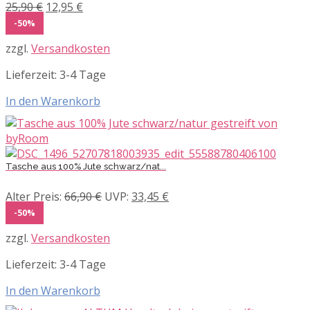
Ursprünglicher
Aktueller
25,90
€
12,95
€
Preis
Preis
-50%
war:
ist:
zzgl.
Versandkosten
25,90 €
12,95 €.
Lieferzeit:
3-4 Tage
In den Warenkorb
Tasche aus 100% Jute schwarz/nat...
Ursprünglicher
Aktueller
Alter Preis:
66,90
€
UVP:
33,45
€
Preis
Preis
-50%
war:
ist:
zzgl.
Versandkosten
66,90 €
33,45 €.
Lieferzeit:
3-4 Tage
In den Warenkorb