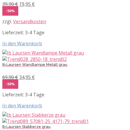
Ursprünglicher
Aktueller
39,90
€
19,95
€
Preis
Preis
-50%
war:
ist:
zzgl.
Versandkosten
39,90 €
19,95 €.
Lieferzeit:
3-4 Tage
In den Warenkorb
Ib Laursen Wandlampe Metall grau
Ursprünglicher
Aktueller
69,90
€
34,95
€
Preis
Preis
-50%
war:
ist:
Lieferzeit:
3-4 Tage
69,90 €
34,95 €.
In den Warenkorb
Ib Laursen Stabkerze grau