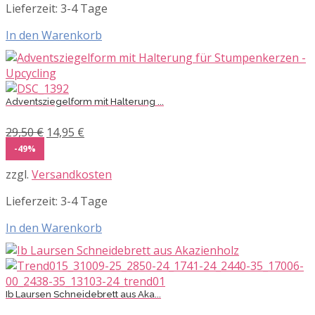
Lieferzeit:
3-4 Tage
In den Warenkorb
Adventsziegelform mit Halterung ...
Ursprünglicher
Aktueller
29,50
€
14,95
€
Preis
Preis
-49%
war:
ist:
zzgl.
Versandkosten
29,50 €
14,95 €.
Lieferzeit:
3-4 Tage
In den Warenkorb
Ib Laursen Schneidebrett aus Aka...