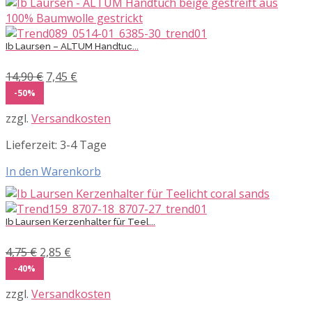
Ib Laursen – ALTUM Handtuc...
Ursprünglicher
Aktueller
14,90
€
7,45
€
Preis
Preis
-50%
war:
ist:
zzgl.
Versandkosten
14,90 €
7,45 €.
Lieferzeit:
3-4 Tage
In den Warenkorb
Ib Laursen Kerzenhalter für Teel...
Ursprünglicher
Aktueller
4,75
€
2,85
€
Preis
Preis
-40%
war:
ist:
zzgl.
Versandkosten
4,75 €
2,85 €.