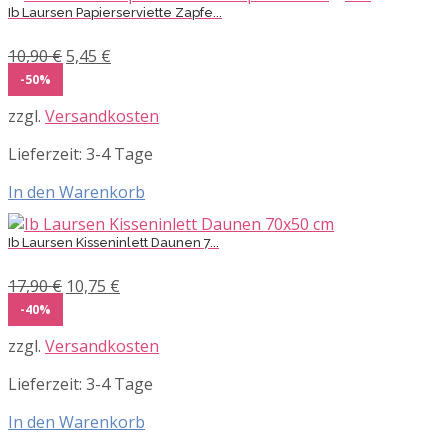
Ib Laursen Papierserviette Zapfe...
Ursprünglicher
Aktueller
10,90
€
5,45
€
Preis
Preis
-50%
war:
ist:
zzgl.
Versandkosten
10,90 €
5,45 €.
Lieferzeit:
3-4 Tage
In den Warenkorb
Ib Laursen Kisseninlett Daunen 7...
Ursprünglicher
Aktueller
17,90
€
10,75
€
Preis
Preis
-40%
war:
ist:
zzgl.
Versandkosten
17,90 €
10,75 €.
Lieferzeit:
3-4 Tage
In den Warenkorb