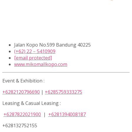
Jalan Kopo No.599 Bandung 40225
(+62) 22 – 5410909
[email protected]
www.mikomallkopo.com
Event & Exhibition :
+6282120796690
|
+6285759333275
Leasing & Casual Leasing :
+6287822021900
|
+6281394008187
+628132752155