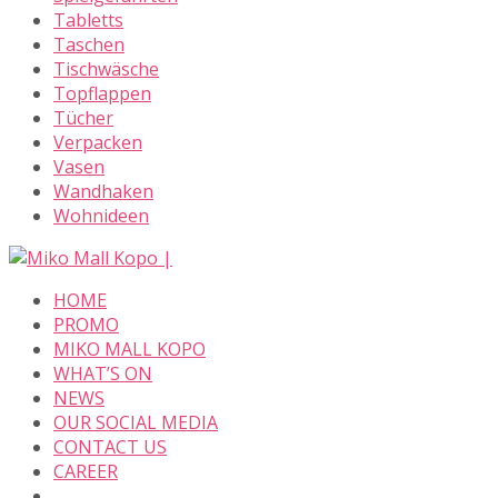
Tabletts
Taschen
Tischwäsche
Topflappen
Tücher
Verpacken
Vasen
Wandhaken
Wohnideen
Skip
to
HOME
content
PROMO
MIKO MALL KOPO
WHAT’S ON
NEWS
OUR SOCIAL MEDIA
CONTACT US
CAREER