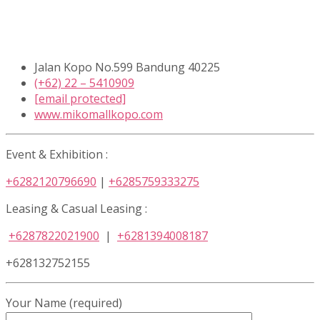
Jalan Kopo No.599 Bandung 40225
(+62) 22 – 5410909
[email protected]
www.mikomallkopo.com
Event & Exhibition :
+6282120796690
|
+6285759333275
Leasing & Casual Leasing :
+6287822021900
|
+6281394008187
+628132752155
Your Name (required)