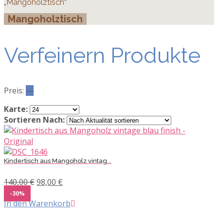
„Mangoholztisch“
Mangoholztisch
Verfeinern Produkte
Preis:
—
Karte:
Sortieren Nach:
Kindertisch aus Mangoholz vintag...
Ursprünglicher
Aktueller
140,00
€
98,00
€
Preis
Preis
-30%
war:
ist:
In den Warenkorb
140,00 €
98,00 €.