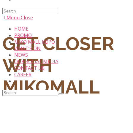
Search
this
Menu
Close
website
HOME
PROMO
GET CLOSER
MIKO MALL KOPO
WHAT’S ON
NEWS
WITH
OUR SOCIAL MEDIA
CONTACT US
CAREER
MIKOMALL