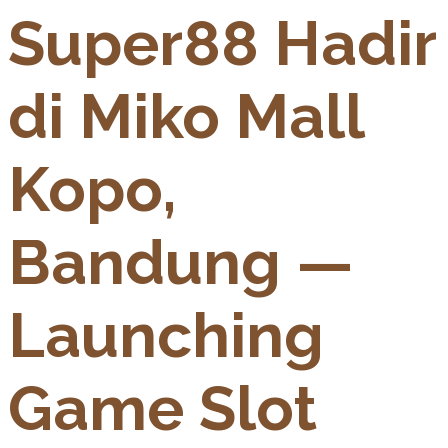
Super88 Hadir
di Miko Mall
Kopo,
Bandung —
Launching
Game Slot