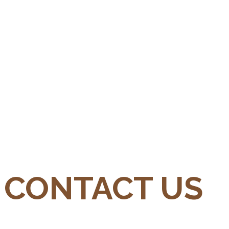
CONTACT US