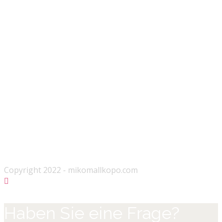
Copyright 2022 - mikomallkopo.com
Haben Sie eine Frage?