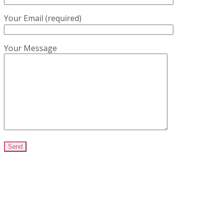
Your Email (required)
Your Message