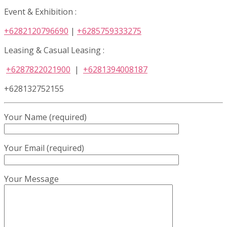
Event & Exhibition :
+6282120796690
|
+6285759333275
Leasing & Casual Leasing :
+6287822021900
|
+6281394008187
+628132752155
Your Name (required)
Your Email (required)
Your Message