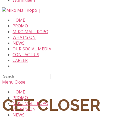
Wohnideen
Skip
to
HOME
content
PROMO
MIKO MALL KOPO
WHAT’S ON
NEWS
OUR SOCIAL MEDIA
CONTACT US
CAREER
Search
this
Menu
Close
website
HOME
PROMO
GET CLOSER
MIKO MALL KOPO
WHAT’S ON
NEWS