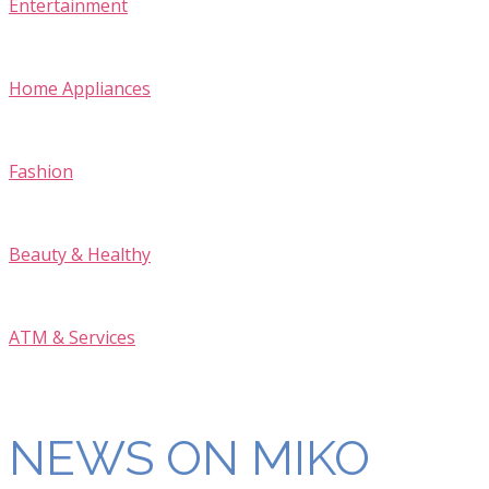
Entertainment
Home Appliances
Fashion
Beauty & Healthy
ATM & Services
NEWS ON MIKO