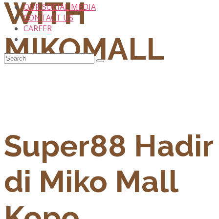
WITH
OUR SOCIAL MEDIA
CONTACT US
CAREER
MIKOMALL
Super88 Hadir
di Miko Mall
Kopo,