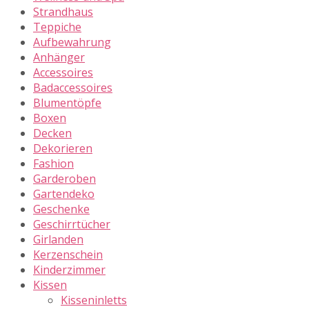
Strandhaus
Teppiche
Aufbewahrung
Anhänger
Accessoires
Badaccessoires
Blumentöpfe
Boxen
Decken
Dekorieren
Fashion
Garderoben
Gartendeko
Geschenke
Geschirrtücher
Girlanden
Kerzenschein
Kinderzimmer
Kissen
Kisseninletts