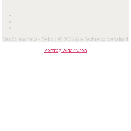
Das Strandhaus - Deko | © 2026 Alle Rechte vorbehalten!
Vertrag widerrufen