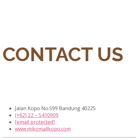
CONTACT US
Jalan Kopo No.599 Bandung 40225
(+62) 22 – 5410909
[email protected]
www.mikomallkopo.com