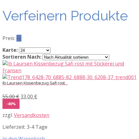
Verfeinern Produkte
Preis:
—
Karte:
Sortieren Nach:
Ib Laursen Kissenbezug Safi rost...
Ursprünglicher
Aktueller
55,00
€
33,00
€
Preis
Preis
-40%
war:
ist:
zzgl.
Versandkosten
55,00 €
33,00 €.
Lieferzeit:
3-4 Tage
In den Warenkorb