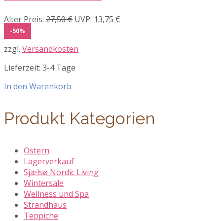
Ursprünglicher
Aktueller
Alter Preis:
27,50
€
UVP:
13,75
€
Preis
Preis
-50%
war:
ist:
zzgl.
Versandkosten
27,50 €
13,75 €.
Lieferzeit:
3-4 Tage
In den Warenkorb
Produkt Kategorien
Ostern
Lagerverkauf
Sjælsø Nordic Living
Wintersale
Wellness und Spa
Strandhaus
Teppiche