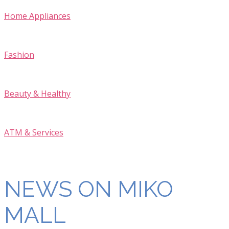
Home Appliances
Fashion
Beauty & Healthy
ATM & Services
NEWS ON MIKO
MALL