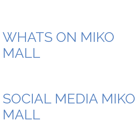
WHATS ON MIKO
MALL
SOCIAL MEDIA MIKO
MALL