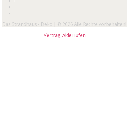
Das Strandhaus - Deko | © 2026 Alle Rechte vorbehalten!
Vertrag widerrufen