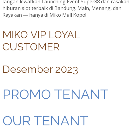
Jangan lewatkan Launching Event Super88 dan rasakan
hiburan slot terbaik di Bandung. Main, Menang, dan
Rayakan — hanya di Miko Mall Kopo!
MIKO VIP LOYAL
CUSTOMER
Desember 2023
PROMO TENANT
OUR TENANT