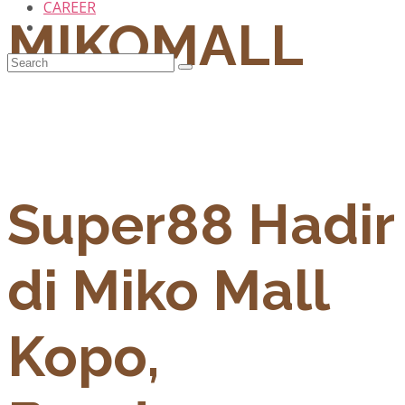
CAREER
MIKOMALL
Super88 Hadir
di Miko Mall
Kopo,