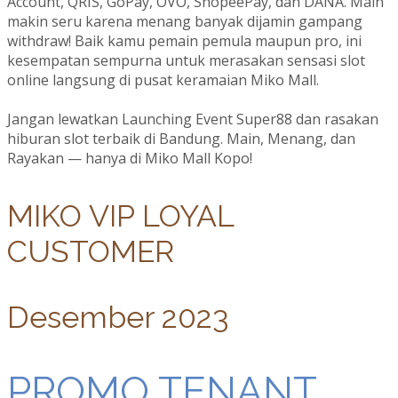
Account, QRIS, GoPay, OVO, ShopeePay, dan DANA. Main
makin seru karena menang banyak dijamin gampang
withdraw! Baik kamu pemain pemula maupun pro, ini
kesempatan sempurna untuk merasakan sensasi slot
online langsung di pusat keramaian Miko Mall.
Jangan lewatkan Launching Event Super88 dan rasakan
hiburan slot terbaik di Bandung. Main, Menang, dan
Rayakan — hanya di Miko Mall Kopo!
MIKO VIP LOYAL
CUSTOMER
Desember 2023
PROMO TENANT