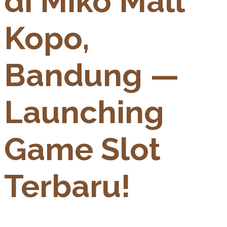
di Miko Mall
Kopo,
Bandung —
Launching
Game Slot
Terbaru!