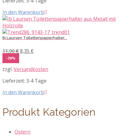
Lieferzeit:
3-4 Tage
In den Warenkorb
Ib Laursen Toilettenpapierhalter...
Ursprünglicher
Aktueller
11,90
€
8,35
€
Preis
Preis
-30%
war:
ist:
zzgl.
Versandkosten
11,90 €
8,35 €.
Lieferzeit:
3-4 Tage
In den Warenkorb
Produkt Kategorien
Ostern