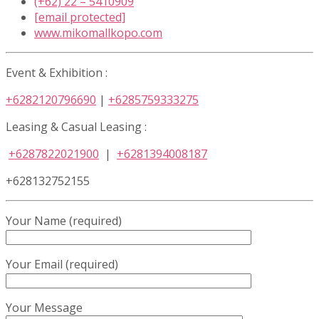
(+62) 22 – 5410909
[email protected]
www.mikomallkopo.com
Event & Exhibition :
+6282120796690
|
+6285759333275
Leasing & Casual Leasing :
+6287822021900
|
+6281394008187
+628132752155
Your Name (required)
Your Email (required)
Your Message