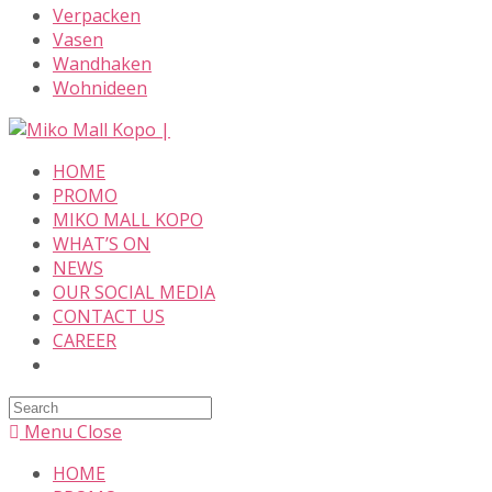
Verpacken
Vasen
Wandhaken
Wohnideen
Skip
to
HOME
content
PROMO
MIKO MALL KOPO
WHAT’S ON
NEWS
OUR SOCIAL MEDIA
CONTACT US
CAREER
Search
this
Menu
Close
website
HOME