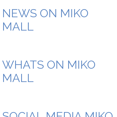
NEWS ON MIKO
MALL
WHATS ON MIKO
MALL
SOCIAL MEDIA MIKO