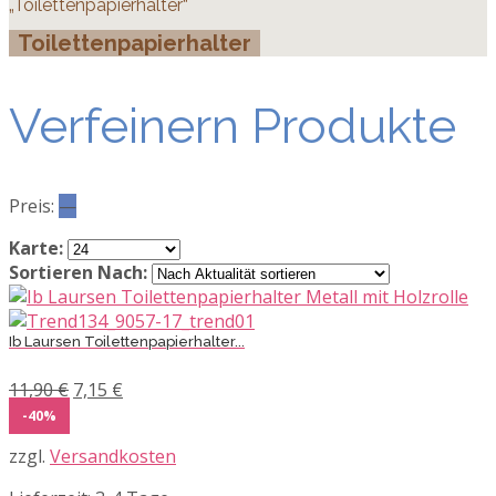
„Toilettenpapierhalter“
Toilettenpapierhalter
Verfeinern Produkte
Preis:
—
Karte:
Sortieren Nach:
Ib Laursen Toilettenpapierhalter...
Ursprünglicher
Aktueller
11,90
€
7,15
€
Preis
Preis
-40%
war:
ist:
zzgl.
Versandkosten
11,90 €
7,15 €.