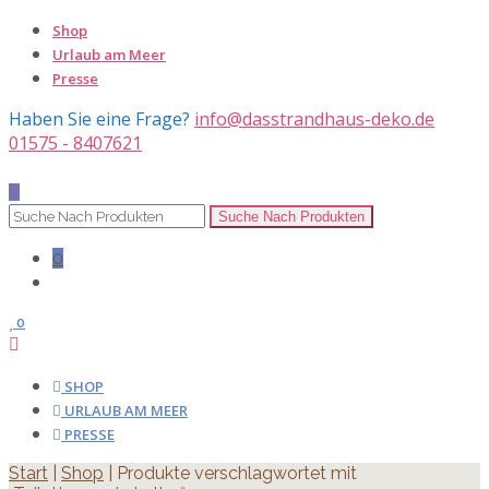
Shop
Urlaub am Meer
Presse
Haben Sie eine Frage?
info@dasstrandhaus-deko.de
01575 - 8407621
0
0
SHOP
URLAUB AM MEER
PRESSE
Start
|
Shop
| Produkte verschlagwortet mit