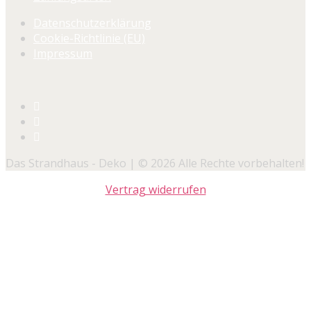
Datenschutzerklärung
Cookie-Richtlinie (EU)
Impressum
Das Strandhaus - Deko | © 2026 Alle Rechte vorbehalten!
Vertrag widerrufen