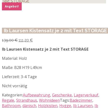
Text STORAGE
Angebot!
Ib Laursen Kistensatz je 2 mit Text STORAGE
Ursprünglicher
Aktueller
139,00
€
111,20
€
Preis
Preis
war:
ist:
Ib Laursen Kistensatz je 2 mit Text STORAGE
139,00 €
111,20 €.
Material: Holz
Maße: B28 H19 L49cm
Lieferzeit:
3-4 Tage
Nicht vorrätig
Kategorien:
Aufbewahrung
,
Geschenke
,
Lagerverkauf
,
Regale
,
Strandhaus
,
Wohnideen
Tags:
Badezimmer
,
Bathroom
,
dänisch
,
Holzkisten
,
Hygge
,
Ib Laursen
,
Ib