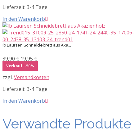
Lieferzeit:
3-4 Tage
In den Warenkorb
Ib Laursen Schneidebrett aus Aka...
Ursprünglicher
Aktueller
39,90
€
19,95
€
Preis
Preis
Verkauf! -50%
war:
ist:
zzgl.
Versandkosten
39,90 €
19,95 €.
Lieferzeit:
3-4 Tage
In den Warenkorb
Verwandte Produkte