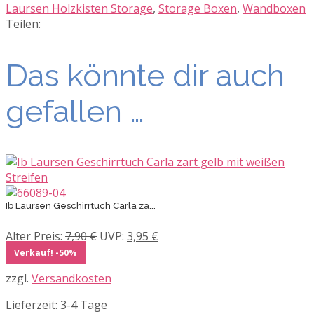
Laursen Holzkisten Storage
,
Storage Boxen
,
Wandboxen
Teilen:
Das könnte dir auch
gefallen …
Ib Laursen Geschirrtuch Carla za...
Ursprünglicher
Aktueller
Alter Preis:
7,90
€
UVP:
3,95
€
Preis
Preis
Verkauf! -50%
war:
ist:
zzgl.
Versandkosten
7,90 €
3,95 €.
Lieferzeit:
3-4 Tage