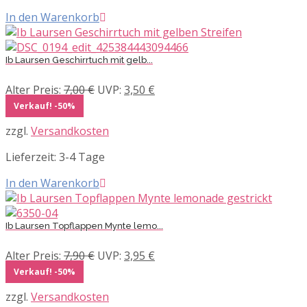
In den Warenkorb
Ib Laursen Geschirrtuch mit gelb...
Ursprünglicher
Aktueller
Alter Preis:
7,00
€
UVP:
3,50
€
Preis
Preis
Verkauf! -50%
war:
ist:
zzgl.
Versandkosten
7,00 €
3,50 €.
Lieferzeit:
3-4 Tage
In den Warenkorb
Ib Laursen Topflappen Mynte lemo...
Ursprünglicher
Aktueller
Alter Preis:
7,90
€
UVP:
3,95
€
Preis
Preis
Verkauf! -50%
war:
ist:
zzgl.
Versandkosten
7,90 €
3,95 €.