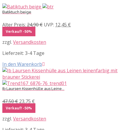
Batiktuch beige
Ursprünglicher
Aktueller
Alter Preis:
24,90
€
UVP:
12,45
€
Preis
Preis
Verkauf! -50%
war:
ist:
zzgl.
Versandkosten
24,90 €
12,45 €.
Lieferzeit:
3-4 Tage
In den Warenkorb
Ib Laursen Kissenhülle aus Leine...
Ursprünglicher
Aktueller
47,50
€
23,75
€
Preis
Preis
Verkauf! -50%
war:
ist:
zzgl.
Versandkosten
47,50 €
23,75 €.
Lieferzeit:
3-4 Tage