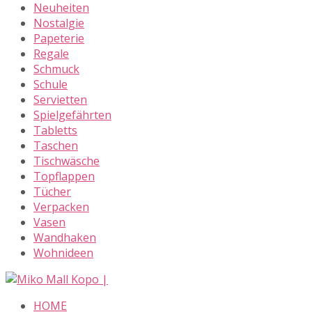
Neuheiten
Nostalgie
Papeterie
Regale
Schmuck
Schule
Servietten
Spielgefährten
Tabletts
Taschen
Tischwäsche
Topflappen
Tücher
Verpacken
Vasen
Wandhaken
Wohnideen
Skip
to
HOME
content