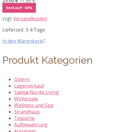
Ursprünglicher
Aktueller
23,90
€
11,95
€
Preis
Preis
Verkauf! -50%
war:
ist:
zzgl.
Versandkosten
23,90 €
11,95 €.
Lieferzeit:
3-4 Tage
In den Warenkorb
Produkt Kategorien
Ostern
Lagerverkauf
Sjælsø Nordic Living
Wintersale
Wellness und Spa
Strandhaus
Teppiche
Aufbewahrung
Anhänger