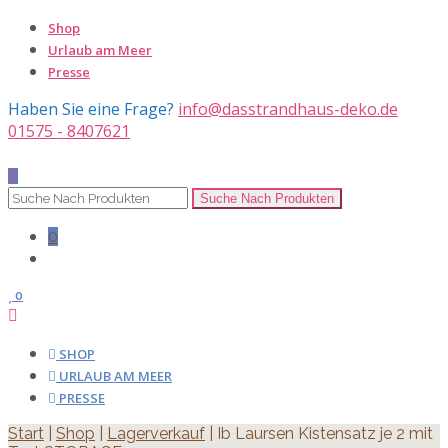
Shop
Urlaub am Meer
Presse
Haben Sie eine Frage?
info@dasstrandhaus-deko.de
01575 - 8407621
0
0
SHOP
URLAUB AM MEER
PRESSE
Start
|
Shop
|
Lagerverkauf
| Ib Laursen Kistensatz je 2 mit