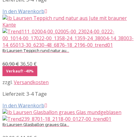
In den Warenkorb
Ib Laursen Teppich rund natur au...
Ursprünglicher
Aktueller
60,90
€
36,50
€
Preis
Preis
Verkauf! -40%
war:
ist:
zzgl.
Versandkosten
60,90 €
36,50 €.
Lieferzeit:
3-4 Tage
In den Warenkorb
Ib Laursen Glasballon graues Gla...