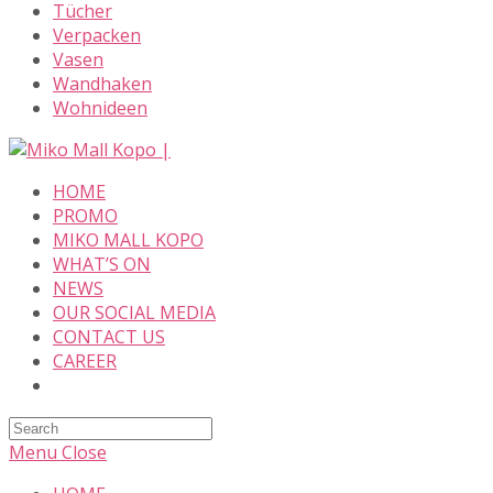
Tücher
Verpacken
Vasen
Wandhaken
Wohnideen
Skip
to
HOME
content
PROMO
MIKO MALL KOPO
WHAT’S ON
NEWS
OUR SOCIAL MEDIA
CONTACT US
CAREER
Search
this
Menu
Close
website