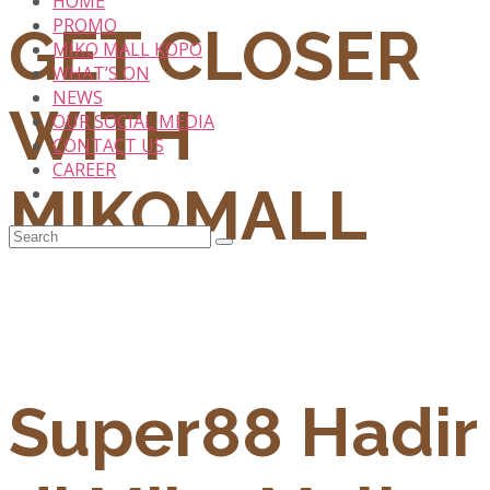
HOME
PROMO
GET CLOSER
MIKO MALL KOPO
WHAT’S ON
NEWS
WITH
OUR SOCIAL MEDIA
CONTACT US
CAREER
MIKOMALL
Super88 Hadir