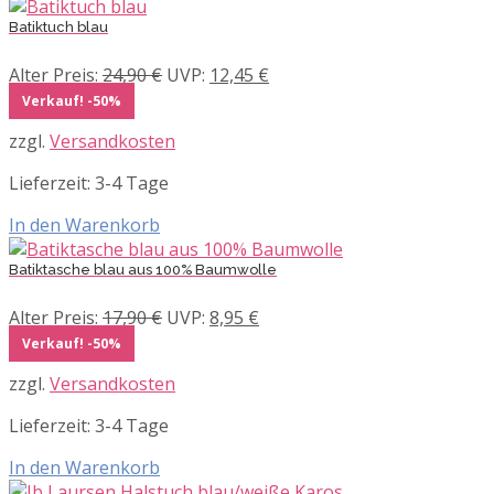
Batiktuch blau
Ursprünglicher
Aktueller
Alter Preis:
24,90
€
UVP:
12,45
€
Preis
Preis
Verkauf! -50%
war:
ist:
zzgl.
Versandkosten
24,90 €
12,45 €.
Lieferzeit:
3-4 Tage
In den Warenkorb
Batiktasche blau aus 100% Baumwolle
Ursprünglicher
Aktueller
Alter Preis:
17,90
€
UVP:
8,95
€
Preis
Preis
Verkauf! -50%
war:
ist:
zzgl.
Versandkosten
17,90 €
8,95 €.
Lieferzeit:
3-4 Tage
In den Warenkorb