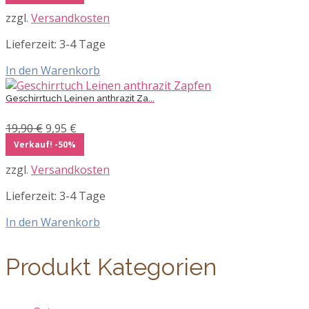
war:
ist:
zzgl.
Versandkosten
32,90 €
16,45 €.
Lieferzeit:
3-4 Tage
In den Warenkorb
Geschirrtuch Leinen anthrazit Za...
Ursprünglicher
Aktueller
19,90
€
9,95
€
Preis
Preis
Verkauf! -50%
war:
ist:
zzgl.
Versandkosten
19,90 €
9,95 €.
Lieferzeit:
3-4 Tage
In den Warenkorb
Produkt Kategorien