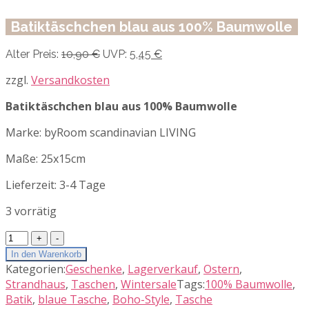
Batiktäschchen blau aus 100% Baumwolle
Ursprünglicher
Aktueller
Alter Preis:
10,90
€
UVP:
5,45
€
Preis
Preis
war:
ist:
zzgl.
Versandkosten
10,90 €
5,45 €.
Batiktäschchen blau aus 100% Baumwolle
Marke: byRoom scandinavian LIVING
Maße: 25x15cm
Lieferzeit:
3-4 Tage
3 vorrätig
Batiktäschchen
blau
In den Warenkorb
aus
Kategorien:
Geschenke
,
Lagerverkauf
,
Ostern
,
100%
Strandhaus
,
Taschen
,
Wintersale
Tags:
100% Baumwolle
,
Baumwolle
Batik
,
blaue Tasche
,
Boho-Style
,
Tasche