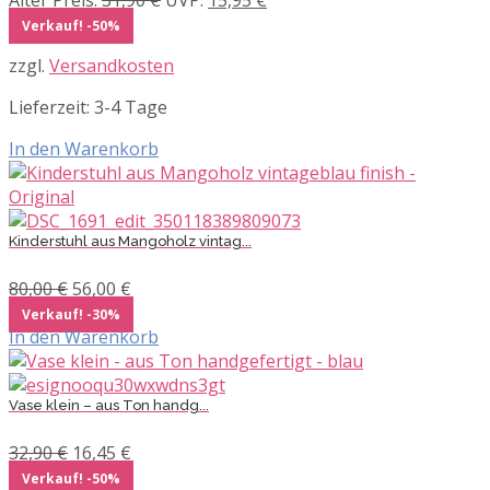
Alter Preis:
31,90
€
UVP:
15,95
€
Preis
Preis
Verkauf! -50%
war:
ist:
zzgl.
Versandkosten
31,90 €
15,95 €.
Lieferzeit:
3-4 Tage
In den Warenkorb
Kinderstuhl aus Mangoholz vintag...
Ursprünglicher
Aktueller
80,00
€
56,00
€
Preis
Preis
Verkauf! -30%
war:
ist:
In den Warenkorb
80,00 €
56,00 €.
Vase klein – aus Ton handg...
Ursprünglicher
Aktueller
32,90
€
16,45
€
Preis
Preis
Verkauf! -50%