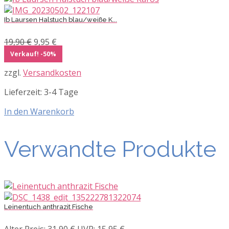
Ib Laursen Halstuch blau/weiße K...
Ursprünglicher
Aktueller
19,90
€
9,95
€
Preis
Preis
Verkauf! -50%
war:
ist:
zzgl.
Versandkosten
19,90 €
9,95 €.
Lieferzeit:
3-4 Tage
In den Warenkorb
Verwandte Produkte
Leinentuch anthrazit Fische
Ursprünglicher
Aktueller