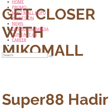
HOME
PROMO
GET CLOSER
MIKO MALL KOPO
WHAT’S ON
NEWS
WITH
OUR SOCIAL MEDIA
CONTACT US
CAREER
MIKOMALL
Super88 Hadir