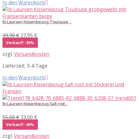
In den Warenkorb
Ib Laursen Kissenbezug Toulouse ...
Ursprünglicher
Aktueller
39,90
€
27,95
€
Preis
Preis
Verkauf! -30%
war:
ist:
zzgl.
Versandkosten
39,90 €
27,95 €.
Lieferzeit:
3-4 Tage
In den Warenkorb
Ib Laursen Kissenbezug Safi rost...
Ursprünglicher
Aktueller
55,00
€
33,00
€
Preis
Preis
Verkauf! -40%
war:
ist:
zzgl.
Versandkosten
55,00 €
33,00 €.