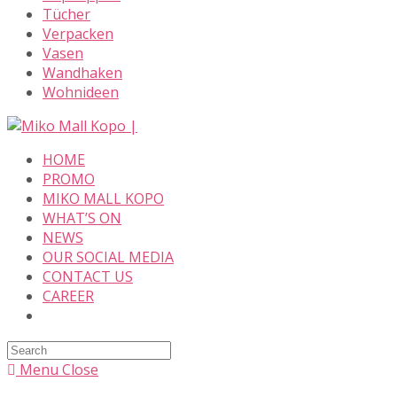
Tücher
Verpacken
Vasen
Wandhaken
Wohnideen
Skip
to
HOME
content
PROMO
MIKO MALL KOPO
WHAT’S ON
NEWS
OUR SOCIAL MEDIA
CONTACT US
CAREER
Search
this
Menu
Close
website