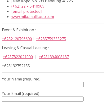
Jalan Kopo No.599 Bandung 40225
(+62) 22 – 5410909
[email protected]
www.mikomallkopo.com
Event & Exhibition :
+6282120796690
|
+6285759333275
Leasing & Casual Leasing :
+6287822021900
|
+6281394008187
+628132752155
Your Name (required)
Your Email (required)