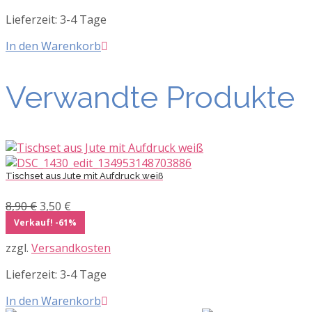
Lieferzeit:
3-4 Tage
In den Warenkorb
Verwandte Produkte
Tischset aus Jute mit Aufdruck weiß
Ursprünglicher
Aktueller
8,90
€
3,50
€
Preis
Preis
Verkauf! -61%
war:
ist:
zzgl.
Versandkosten
8,90 €
3,50 €.
Lieferzeit:
3-4 Tage
In den Warenkorb