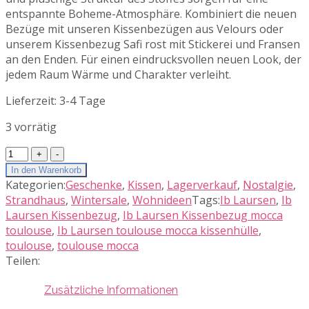
entspannte Boheme-Atmosphäre. Kombiniert die neuen
Bezüge mit unseren Kissenbezügen aus Velours oder
unserem Kissenbezug Safi rost mit Stickerei und Fransen
an den Enden. Für einen eindrucksvollen neuen Look, der
jedem Raum Wärme und Charakter verleiht.
Lieferzeit:
3-4 Tage
3 vorrätig
Ib
Laursen
In den Warenkorb
Kissenbezug
Kategorien:
Geschenke
,
Kissen
,
Lagerverkauf
,
Nostalgie
,
Toulouse
Strandhaus
,
Wintersale
,
Wohnideen
Tags:
Ib Laursen
,
Ib
grobgewebt
Laursen Kissenbezug
,
Ib Laursen Kissenbezug mocca
mit
toulouse
,
Ib Laursen toulouse mocca kissenhülle
,
Fransenkanten
toulouse
,
toulouse mocca
mocca
Teilen:
Menge
Zusätzliche Informationen