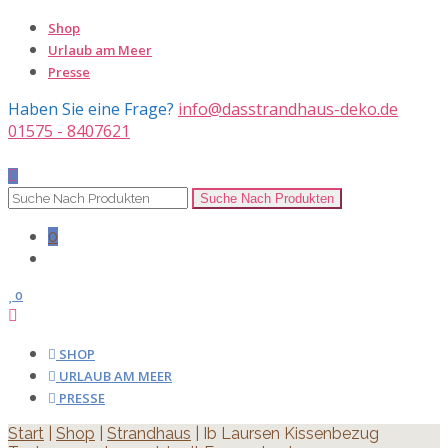
Shop
Urlaub am Meer
Presse
Haben Sie eine Frage?
info@dasstrandhaus-deko.de
01575 - 8407621
0
0
SHOP
URLAUB AM MEER
PRESSE
Start
|
Shop
|
Strandhaus
| Ib Laursen Kissenbezug