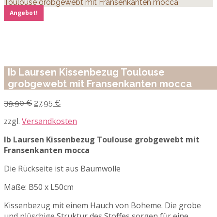
Toulouse grobgewebt mit Fransenkanten mocca
Angebot!
Ib Laursen Kissenbezug Toulouse
grobgewebt mit Fransenkanten mocca
Ursprünglicher
Aktueller
39,90
€
27,95
€
Preis
Preis
war:
ist:
zzgl.
Versandkosten
39,90 €
27,95 €.
Ib Laursen Kissenbezug Toulouse grobgewebt mit
Fransenkanten mocca
Die Rückseite ist aus Baumwolle
Maße: B50 x L50cm
Kissenbezug mit einem Hauch von Boheme. Die grobe
und plüschige Struktur des Stoffes sorgen für eine