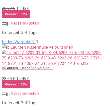
Ursprünglicher
Aktueller
28,90
€
14,45
€
Preis
Preis
Verkauf! -50%
war:
ist:
zzgl.
Versandkosten
28,90 €
14,45 €.
Lieferzeit:
3-4 Tage
In den Warenkorb
Ib Laursen Kissenhülle Velours l...
Ursprünglicher
Aktueller
28,90
€
14,45
€
Preis
Preis
Verkauf! -50%
war:
ist:
zzgl.
Versandkosten
28,90 €
14,45 €.
Lieferzeit:
3-4 Tage