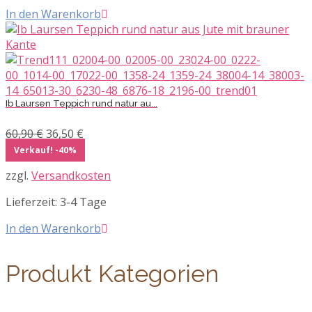
In den Warenkorb
Ib Laursen Teppich rund natur au...
Ursprünglicher
Aktueller
60,90
€
36,50
€
Preis
Preis
Verkauf! -40%
war:
ist:
zzgl.
Versandkosten
60,90 €
36,50 €.
Lieferzeit:
3-4 Tage
In den Warenkorb
Produkt Kategorien