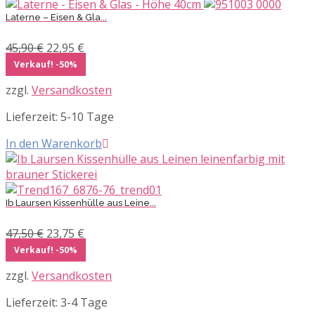
Laterne – Eisen & Gla...
Ursprünglicher
Aktueller
45,90
€
22,95
€
Preis
Preis
Verkauf! -50%
war:
ist:
zzgl.
Versandkosten
45,90 €
22,95 €.
Lieferzeit:
5-10 Tage
In den Warenkorb
Ib Laursen Kissenhülle aus Leine...
Ursprünglicher
Aktueller
47,50
€
23,75
€
Preis
Preis
Verkauf! -50%
war:
ist:
zzgl.
Versandkosten
47,50 €
23,75 €.
Lieferzeit:
3-4 Tage