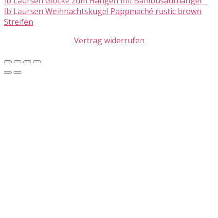
Ib Laursen Glocke zum Hängen mit Bambusaufhänger
Ib Laursen Weihnachtskugel Pappmaché rustic brown
Streifen
Vertrag widerrufen