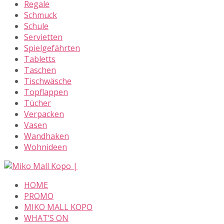
Regale
Schmuck
Schule
Servietten
Spielgefährten
Tabletts
Taschen
Tischwäsche
Topflappen
Tücher
Verpacken
Vasen
Wandhaken
Wohnideen
Skip
to
HOME
content
PROMO
MIKO MALL KOPO
WHAT’S ON