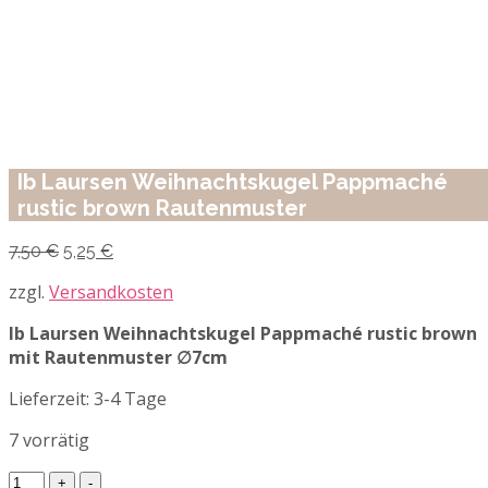
Ib Laursen Weihnachtskugel Pappmaché
rustic brown Rautenmuster
Ursprünglicher
Aktueller
7,50
€
5,25
€
Preis
Preis
war:
ist:
zzgl.
Versandkosten
7,50 €
5,25 €.
Ib Laursen Weihnachtskugel Pappmaché rustic brown
mit Rautenmuster ∅7cm
Lieferzeit:
3-4 Tage
7 vorrätig
Ib