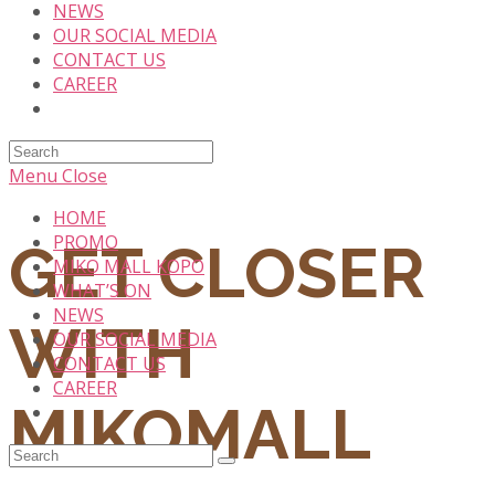
NEWS
OUR SOCIAL MEDIA
CONTACT US
CAREER
Search
this
Menu
Close
website
HOME
PROMO
GET CLOSER
MIKO MALL KOPO
WHAT’S ON
NEWS
WITH
OUR SOCIAL MEDIA
CONTACT US
CAREER
MIKOMALL