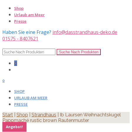
Shop
Urlaub am Meer
Presse
Haben Sie eine Frage?
info@dasstrandhaus-deko.de
01575 - 8407621
0
0
SHOP
URLAUB AM MEER
PRESSE
Start
|
Shop
|
Strandhaus
| Ib Laursen Weihnachtskugel
Pappmaché rustic brown Rautenmuster
Angebot!