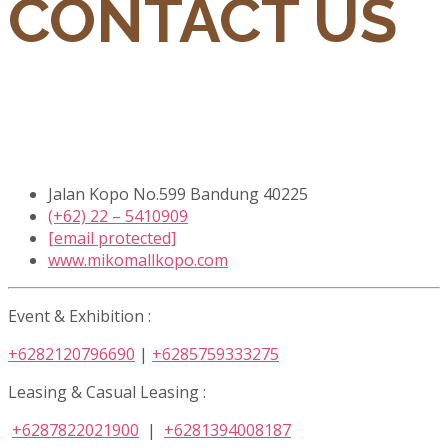
CONTACT US
Jalan Kopo No.599 Bandung 40225
(+62) 22 – 5410909
[email protected]
www.mikomallkopo.com
Event & Exhibition :
+6282120796690
|
+6285759333275
Leasing & Casual Leasing :
+6287822021900
|
+6281394008187