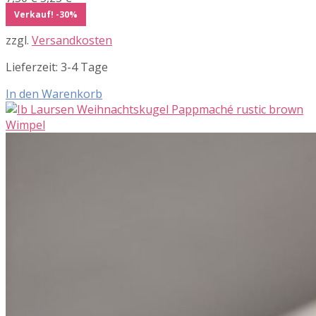
Preis
Preis
Verkauf! -30%
war:
ist:
zzgl.
Versandkosten
7,50 €
5,25 €.
Lieferzeit:
3-4 Tage
In den Warenkorb