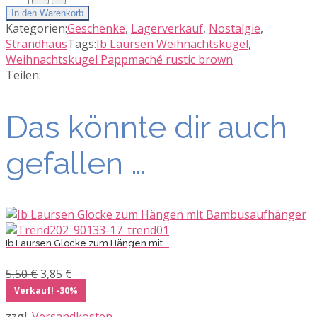
Laursen
In den Warenkorb
Weihnachtskugel
Kategorien:
Geschenke
,
Lagerverkauf
,
Nostalgie
,
Pappmaché
Strandhaus
Tags:
Ib Laursen Weihnachtskugel
,
rustic
Weihnachtskugel Pappmaché rustic brown
brown
Teilen:
Rautenmuster
Menge
Das könnte dir auch
gefallen …
Ib Laursen Glocke zum Hängen mit...
Ursprünglicher
Aktueller
5,50
€
3,85
€
Preis
Preis
Verkauf! -30%
war:
ist:
zzgl.
Versandkosten