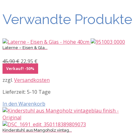
Verwandte Produkte
Laterne – Eisen & Gla...
Ursprünglicher
Aktueller
45,90
€
22,95
€
Preis
Preis
Verkauf! -50%
war:
ist:
zzgl.
Versandkosten
45,90 €
22,95 €.
Lieferzeit:
5-10 Tage
In den Warenkorb
Kinderstuhl aus Mangoholz vintag...