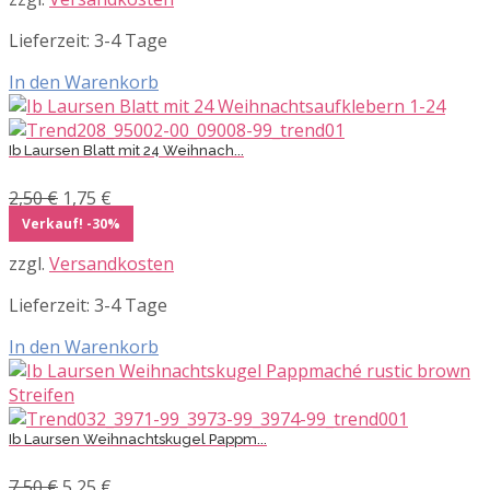
5,50 €
3,85 €.
Lieferzeit:
3-4 Tage
In den Warenkorb
Ib Laursen Blatt mit 24 Weihnach...
Ursprünglicher
Aktueller
2,50
€
1,75
€
Preis
Preis
Verkauf! -30%
war:
ist:
zzgl.
Versandkosten
2,50 €
1,75 €.
Lieferzeit:
3-4 Tage
In den Warenkorb
Ib Laursen Weihnachtskugel Pappm...
Ursprünglicher
Aktueller
7,50
€
5,25
€