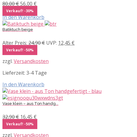
Ursprünglicher
Aktueller
80,00
€
56,00
€
Preis
Preis
Verkauf! -30%
war:
ist:
In den Warenkorb
80,00 €
56,00 €.
Batiktuch beige
Ursprünglicher
Aktueller
Alter Preis:
24,90
€
UVP:
12,45
€
Preis
Preis
Verkauf! -50%
war:
ist:
zzgl.
Versandkosten
24,90 €
12,45 €.
Lieferzeit:
3-4 Tage
In den Warenkorb
Vase klein – aus Ton handg...
Ursprünglicher
Aktueller
32,90
€
16,45
€
Preis
Preis
Verkauf! -50%
war:
ist:
zzgl.
Versandkosten
32,90 €
16,45 €.