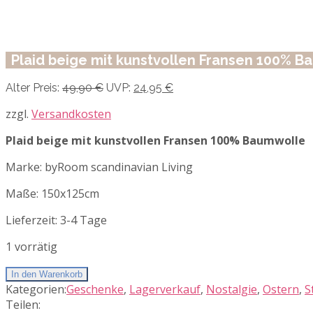
Plaid beige mit kunstvollen Fransen 100% 
Ursprünglicher
Aktueller
Alter Preis:
49,90
€
UVP:
24,95
€
Preis
Preis
war:
ist:
zzgl.
Versandkosten
49,90 €
24,95 €.
Plaid beige
mit kunstvollen Fransen 100% Baumwolle
Marke: byRoom scandinavian Living
Maße: 150x125cm
Lieferzeit:
3-4 Tage
1 vorrätig
In den Warenkorb
Kategorien:
Geschenke
,
Lagerverkauf
,
Nostalgie
,
Ostern
,
S
Teilen: