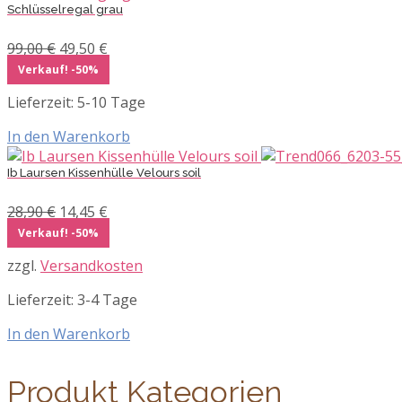
Schlüsselregal grau
Ursprünglicher
Aktueller
99,00
€
49,50
€
Preis
Preis
Verkauf! -50%
war:
ist:
Lieferzeit:
5-10 Tage
99,00 €
49,50 €.
In den Warenkorb
Ib Laursen Kissenhülle Velours soil
Ursprünglicher
Aktueller
28,90
€
14,45
€
Preis
Preis
Verkauf! -50%
war:
ist:
zzgl.
Versandkosten
28,90 €
14,45 €.
Lieferzeit:
3-4 Tage
In den Warenkorb
Produkt Kategorien