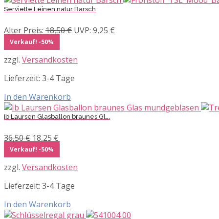
Serviette Leinen natur Barsch
Ursprünglicher
Aktueller
Alter Preis:
18,50
€
UVP:
9,25
€
Preis
Preis
Verkauf! -50%
war:
ist:
zzgl.
Versandkosten
18,50 €
9,25 €.
Lieferzeit:
3-4 Tage
In den Warenkorb
Ib Laursen Glasballon braunes Gl...
Ursprünglicher
Aktueller
36,50
€
18,25
€
Preis
Preis
Verkauf! -50%
war:
ist:
zzgl.
Versandkosten
36,50 €
18,25 €.
Lieferzeit:
3-4 Tage
In den Warenkorb