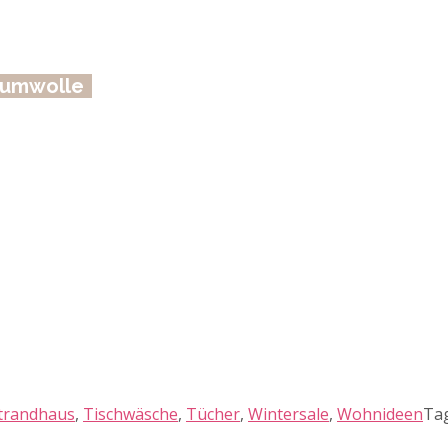
Baumwolle
trandhaus
,
Tischwäsche
,
Tücher
,
Wintersale
,
Wohnideen
Tag