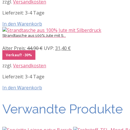
zzgl.
Versandkosten
47,50 €
23,75 €.
Lieferzeit:
3-4 Tage
In den Warenkorb
Strandtasche aus 100% Jute mit S...
Ursprünglicher
Aktueller
Alter Preis:
44,90
€
UVP:
31,40
€
Preis
Preis
Verkauf! -30%
war:
ist:
zzgl.
Versandkosten
44,90 €
31,40 €.
Lieferzeit:
3-4 Tage
In den Warenkorb
Verwandte Produkte