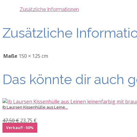
Zusätzliche Informationen
Zusätzliche Informati
Maße
150 × 125 cm
Das könnte dir auch g
Ib Laursen Kissenhülle aus Leine...
Ursprünglicher
Aktueller
47,50
€
23,75
€
Preis
Preis
Verkauf! -50%
war:
ist: