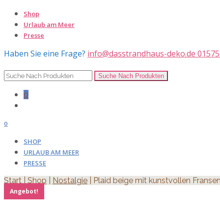
Shop
Urlaub am Meer
Presse
Haben Sie eine Frage?
info@dasstrandhaus-deko.de
01575
0
0
SHOP
URLAUB AM MEER
PRESSE
Start
|
Shop
|
Nostalgie
| Plaid beige mit kunstvollen Fran
Angebot!