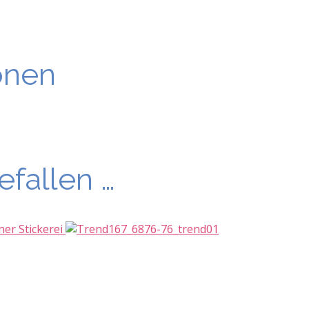
onen
efallen …