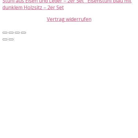
Stuhl aus Eisen und Leder – 2er Set
Eisenstuhl blau mit
dunklem Holzsitz – 2er Set
Vertrag widerrufen