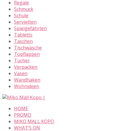
Regale
Schmuck
Schule
Servietten
Spielgefährten
Tabletts
Taschen
Tischwäsche
Topflappen
Tücher
Verpacken
Vasen
Wandhaken
Wohnideen
Skip
to
HOME
content
PROMO
MIKO MALL KOPO
WHAT’S ON