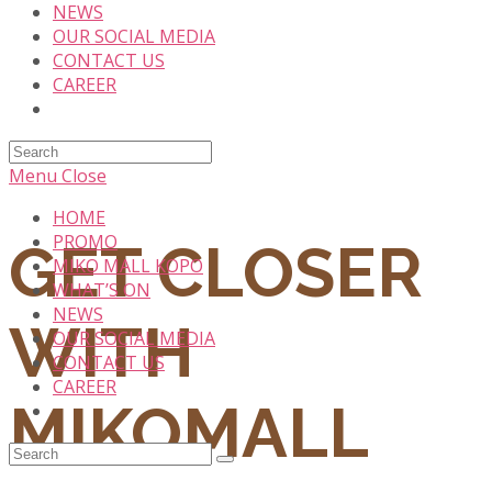
NEWS
OUR SOCIAL MEDIA
CONTACT US
CAREER
Search
this
Menu
Close
website
HOME
PROMO
GET CLOSER
MIKO MALL KOPO
WHAT’S ON
NEWS
WITH
OUR SOCIAL MEDIA
CONTACT US
CAREER
MIKOMALL