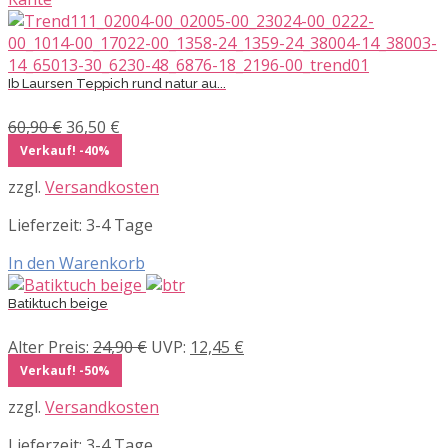
Ib Laursen Teppich rund natur au...
Ursprünglicher
Aktueller
60,90
€
36,50
€
Preis
Preis
Verkauf! -40%
war:
ist:
zzgl.
Versandkosten
60,90 €
36,50 €.
Lieferzeit:
3-4 Tage
In den Warenkorb
Batiktuch beige
Ursprünglicher
Aktueller
Alter Preis:
24,90
€
UVP:
12,45
€
Preis
Preis
Verkauf! -50%
war:
ist:
zzgl.
Versandkosten
24,90 €
12,45 €.
Lieferzeit:
3-4 Tage