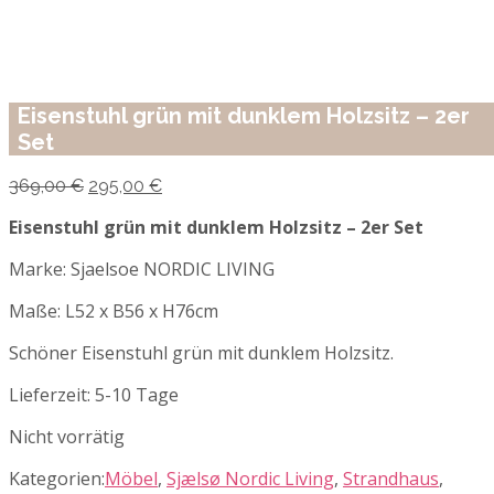
Eisenstuhl grün mit dunklem Holzsitz – 2er
Set
Ursprünglicher
Aktueller
369,00
€
295,00
€
Preis
Preis
war:
ist:
Eisenstuhl grün mit dunklem Holzsitz – 2er Set
369,00 €
295,00 €.
Marke: Sjaelsoe NORDIC LIVING
Maße: L52 x B56 x H76cm
Schöner Eisenstuhl grün mit dunklem Holzsitz.
Lieferzeit:
5-10 Tage
Nicht vorrätig
Kategorien:
Möbel
,
Sjælsø Nordic Living
,
Strandhaus
,