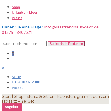
Shop
Urlaub am Meer
Presse
Haben Sie eine Frage?
info@dasstrandhaus-deko.de
01575 - 8407621
0
0
SHOP
URLAUB AM MEER
PRESSE
Start
|
Shop
|
Stühle & Sitzen
| Eisenstuhl grün mit dunklem
Holzsitz – 2er Set
Angebot!