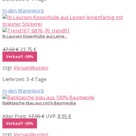
In den Warenkorb
Ib Laursen Kissenhülle aus Leine...
Ursprünglicher
Aktueller
47,50
€
23,75
€
Preis
Preis
Verkauf! -50%
war:
ist:
zzgl.
Versandkosten
47,50 €
23,75 €.
Lieferzeit:
3-4 Tage
In den Warenkorb
Batiktasche blau aus 100% Baumwolle
Ursprünglicher
Aktueller
Alter Preis:
17,90
€
UVP:
8,95
€
Preis
Preis
Verkauf! -50%
war:
ist:
zzgl.
Versandkosten