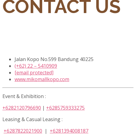
CONTACT US
Jalan Kopo No.599 Bandung 40225
(+62) 22 – 5410909
[email protected]
www.mikomallkopo.com
Event & Exhibition :
+6282120796690
|
+6285759333275
Leasing & Casual Leasing :
+6287822021900
|
+6281394008187