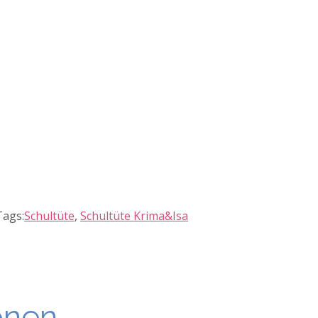
Tags:
Schultüte
,
Schultüte Krima&Isa
onen