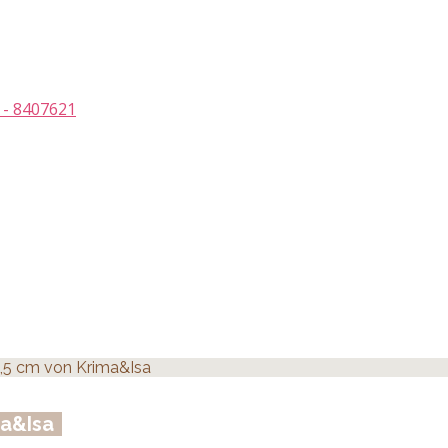
 - 8407621
34,5 cm von Krima&Isa
ma&Isa