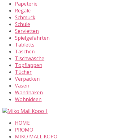
Papeterie
Regale
Schmuck
Schule
Servietten
Spielgefährten
Tabletts
Taschen
Tischwäsche
Topflappen
Tücher
Verpacken
Vasen
Wandhaken
Wohnideen
Skip
to
HOME
content
PROMO
MIKO MALL KOPO