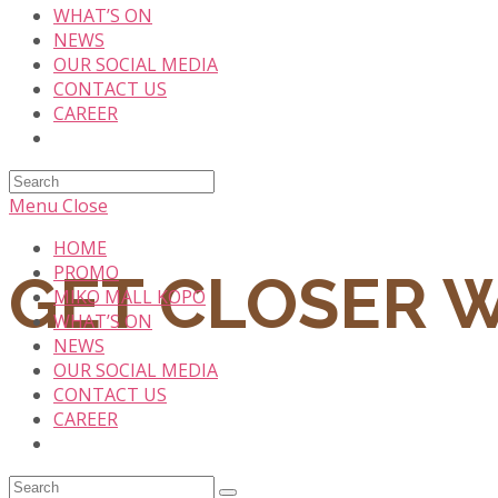
WHAT’S ON
NEWS
OUR SOCIAL MEDIA
CONTACT US
CAREER
Search
this
Menu
Close
website
HOME
PROMO
GET CLOSER 
MIKO MALL KOPO
WHAT’S ON
NEWS
OUR SOCIAL MEDIA
CONTACT US
CAREER