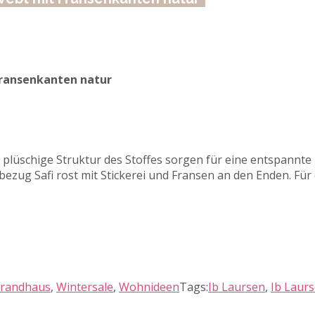
Fransenkanten natur
plüschige Struktur des Stoffes sorgen für eine entspannt
zug Safi rost mit Stickerei und Fransen an den Enden. Für
trandhaus
,
Wintersale
,
Wohnideen
Tags:
Ib Laursen
,
Ib Laur