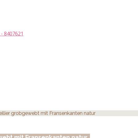
 - 8407621
llier grobgewebt mit Fransenkanten natur
webt mit Fransenkanten natur