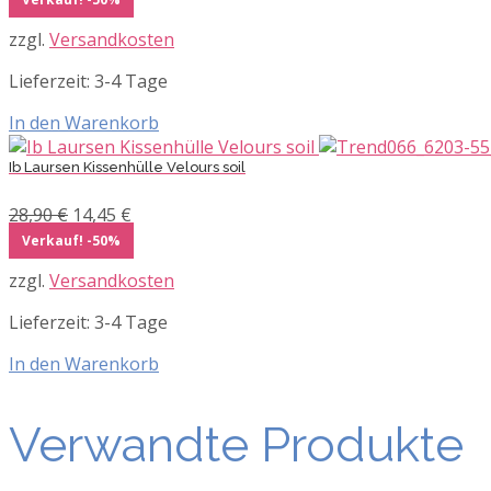
war:
ist:
zzgl.
Versandkosten
28,90 €
14,45 €.
Lieferzeit:
3-4 Tage
In den Warenkorb
Ib Laursen Kissenhülle Velours soil
Ursprünglicher
Aktueller
28,90
€
14,45
€
Preis
Preis
Verkauf! -50%
war:
ist:
zzgl.
Versandkosten
28,90 €
14,45 €.
Lieferzeit:
3-4 Tage
In den Warenkorb
Verwandte Produkte