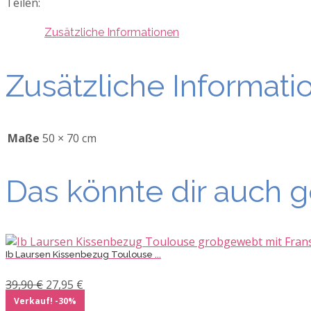
Teilen:
Zusätzliche Informationen
Zusätzliche Informati
Maße
50 × 70 cm
Das könnte dir auch g
Ib Laursen Kissenbezug Toulouse ...
Ursprünglicher
Aktueller
39,90
€
27,95
€
Preis
Preis
Verkauf! -30%