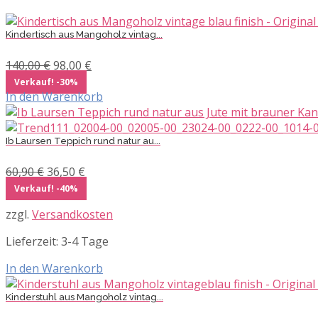
Kindertisch aus Mangoholz vintag...
Ursprünglicher
Aktueller
140,00
€
98,00
€
Preis
Preis
Verkauf! -30%
war:
ist:
In den Warenkorb
140,00 €
98,00 €.
Ib Laursen Teppich rund natur au...
Ursprünglicher
Aktueller
60,90
€
36,50
€
Preis
Preis
Verkauf! -40%
war:
ist:
zzgl.
Versandkosten
60,90 €
36,50 €.
Lieferzeit:
3-4 Tage
In den Warenkorb
Kinderstuhl aus Mangoholz vintag...