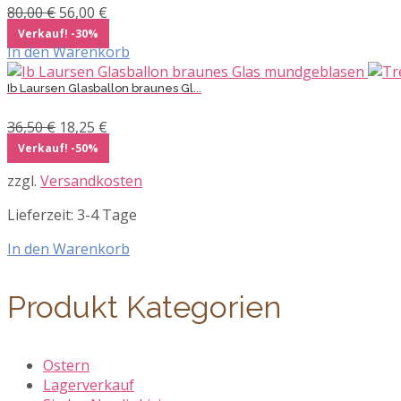
Ursprünglicher
Aktueller
80,00
€
56,00
€
Preis
Preis
Verkauf! -30%
war:
ist:
In den Warenkorb
80,00 €
56,00 €.
Ib Laursen Glasballon braunes Gl...
Ursprünglicher
Aktueller
36,50
€
18,25
€
Preis
Preis
Verkauf! -50%
war:
ist:
zzgl.
Versandkosten
36,50 €
18,25 €.
Lieferzeit:
3-4 Tage
In den Warenkorb
Produkt Kategorien
Ostern
Lagerverkauf