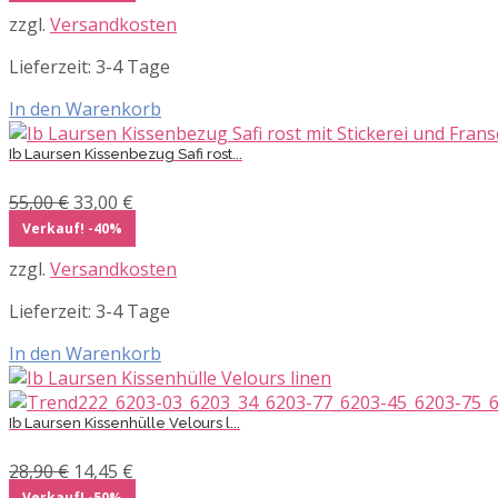
war:
ist:
zzgl.
Versandkosten
39,90 €
27,95 €.
Lieferzeit:
3-4 Tage
In den Warenkorb
Ib Laursen Kissenbezug Safi rost...
Ursprünglicher
Aktueller
55,00
€
33,00
€
Preis
Preis
Verkauf! -40%
war:
ist:
zzgl.
Versandkosten
55,00 €
33,00 €.
Lieferzeit:
3-4 Tage
In den Warenkorb
Ib Laursen Kissenhülle Velours l...
Ursprünglicher
Aktueller
28,90
€
14,45
€
Preis
Preis
Verkauf! -50%