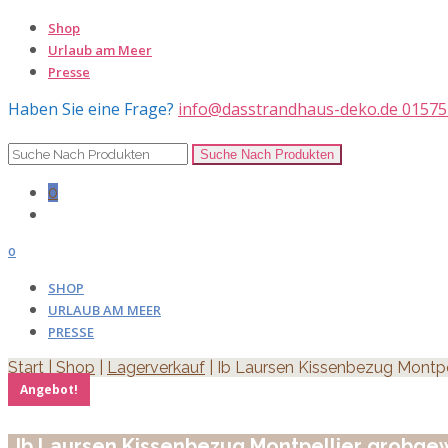
Shop
Urlaub am Meer
Presse
Haben Sie eine Frage?
info@dasstrandhaus-deko.de
01575
0
0
SHOP
URLAUB AM MEER
PRESSE
Start
|
Shop
|
Lagerverkauf
| Ib Laursen Kissenbezug Montpe
Angebot!
Ib Laursen Kissenbezug Montpellier grobge