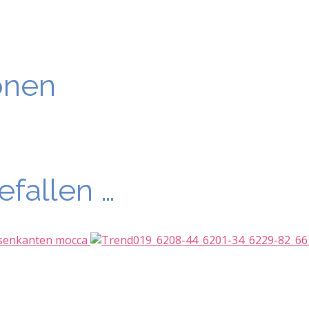
onen
efallen …