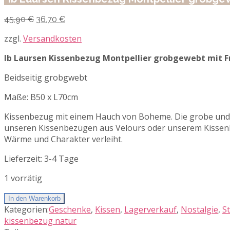
Ursprünglicher
Aktueller
45,90
€
36,70
€
Preis
Preis
war:
ist:
zzgl.
Versandkosten
45,90 €
36,70 €.
Ib Laursen Kissenbezug Montpellier grobgewebt mit 
Beidseitig grobgwebt
Maße: B50 x L70cm
Kissenbezug mit einem Hauch von Boheme. Die grobe und 
unseren Kissenbezügen aus Velours oder unserem Kissenbe
Wärme und Charakter verleiht.
Lieferzeit:
3-4 Tage
1 vorrätig
In den Warenkorb
Kategorien:
Geschenke
,
Kissen
,
Lagerverkauf
,
Nostalgie
,
S
kissenbezug natur