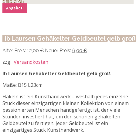
gelb groß
Angebot!
Ib Laursen Gehäkelter Geldbeutel gelb groß
Ursprünglicher
Aktueller
Alter Preis:
12,00
€
Neuer Preis:
6,00
€
Preis
Preis
war:
ist:
zzgl.
Versandkosten
12,00 €
6,00 €.
Ib Laursen Gehäkelter Geldbeutel gelb groß
Maße: B15 L23cm
Häkeln ist ein Kunsthandwerk – weshalb jedes einzelne
Stück dieser einzigartigen kleinen Kollektion von einem
passionierten Menschen handgefertigt ist, der viele
Stunden investiert hat, um den schönen gehäkelten
Geldbeutel zu fertigen. Jeder Geldbeutel ist ein
einzigartiges Stück Kunsthandwerk.