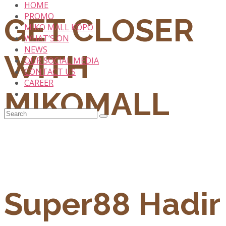
HOME
PROMO
GET CLOSER
MIKO MALL KOPO
WHAT’S ON
NEWS
WITH
OUR SOCIAL MEDIA
CONTACT US
CAREER
MIKOMALL
Super88 Hadir