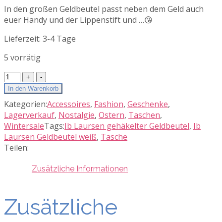
In den großen Geldbeutel passt neben dem Geld auch
euer Handy und der Lippenstift und …😘
Lieferzeit:
3-4 Tage
5 vorrätig
Ib
Laursen
In den Warenkorb
Gehäkelter
Kategorien:
Accessoires
,
Fashion
,
Geschenke
,
Geldbeutel
Lagerverkauf
,
Nostalgie
,
Ostern
,
Taschen
,
gelb
Wintersale
Tags:
Ib Laursen gehäkelter Geldbeutel
,
Ib
groß
Laursen Geldbeutel weiß
,
Tasche
Menge
Teilen:
Zusätzliche Informationen
Zusätzliche