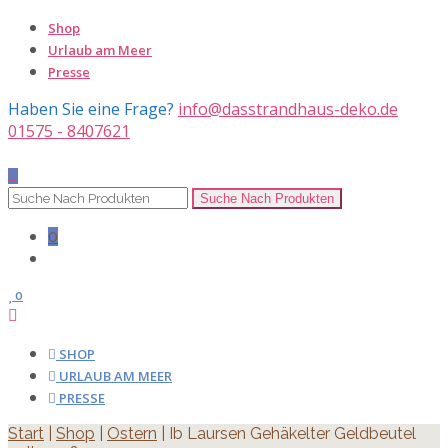
Shop
Urlaub am Meer
Presse
Haben Sie eine Frage?
info@dasstrandhaus-deko.de
01575 - 8407621
0
0
SHOP
URLAUB AM MEER
PRESSE
Start
|
Shop
|
Ostern
| Ib Laursen Gehäkelter Geldbeutel