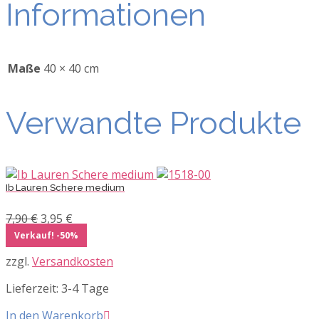
Informationen
Maße
40 × 40 cm
Verwandte Produkte
Ib Lauren Schere medium
Ursprünglicher
Aktueller
7,90
€
3,95
€
Preis
Preis
Verkauf! -50%
war:
ist:
zzgl.
Versandkosten
7,90 €
3,95 €.
Lieferzeit:
3-4 Tage
In den Warenkorb