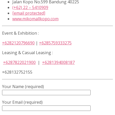
Jalan Kopo No.599 Bandung 40225
(+62) 22 – 5410909
[email protected]
www.mikomallkopo.com
Event & Exhibition :
+6282120796690
|
+6285759333275
Leasing & Casual Leasing :
+6287822021900
|
+6281394008187
+628132752155
Your Name (required)
Your Email (required)