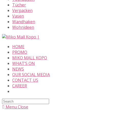
Tücher
Verpacken
Vasen
Wandhaken
Wohnideen
Skip
to
HOME
content
PROMO
MIKO MALL KOPO
WHAT’S ON
NEWS
OUR SOCIAL MEDIA
CONTACT US
CAREER
Search
this
Menu
Close
website