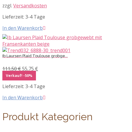
war:
ist:
zzgl.
Versandkosten
39,90 €
27,95 €.
Lieferzeit:
3-4 Tage
In den Warenkorb
Ib Laursen Plaid Toulouse grobge...
Ursprünglicher
Aktueller
111,50
€
55,75
€
Preis
Preis
Verkauf! -50%
war:
ist:
Lieferzeit:
3-4 Tage
111,50 €
55,75 €.
In den Warenkorb
Produkt Kategorien