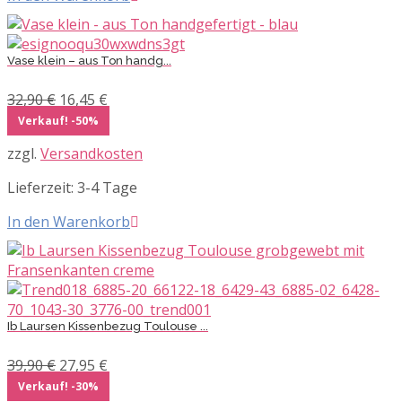
Vase klein – aus Ton handg...
Ursprünglicher
Aktueller
32,90
€
16,45
€
Preis
Preis
Verkauf! -50%
war:
ist:
zzgl.
Versandkosten
32,90 €
16,45 €.
Lieferzeit:
3-4 Tage
In den Warenkorb
Ib Laursen Kissenbezug Toulouse ...
Ursprünglicher
Aktueller
39,90
€
27,95
€
Preis
Preis
Verkauf! -30%