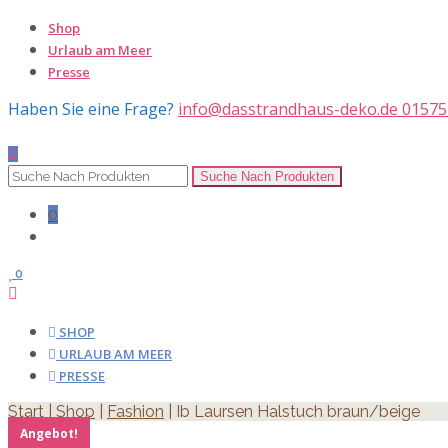
Shop
Urlaub am Meer
Presse
Haben Sie eine Frage?
info@dasstrandhaus-deko.de
01575
0
0
SHOP
URLAUB AM MEER
PRESSE
Start
|
Shop
|
Fashion
| Ib Laursen Halstuch braun/beige
Angebot!