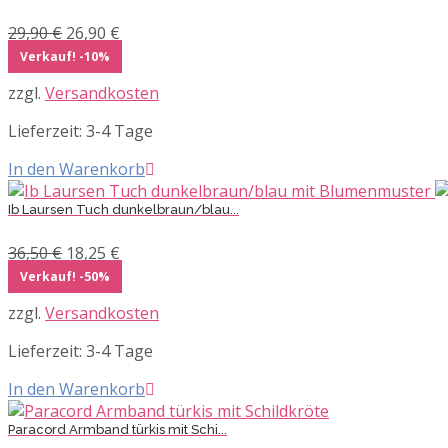
Ursprünglicher
Aktueller
29,90
€
26,90
€
Preis
Preis
Verkauf! -10%
war:
ist:
zzgl.
Versandkosten
29,90 €
26,90 €.
Lieferzeit:
3-4 Tage
In den Warenkorb
Ib Laursen Tuch dunkelbraun/blau...
Ursprünglicher
Aktueller
36,50
€
18,25
€
Preis
Preis
Verkauf! -50%
war:
ist:
zzgl.
Versandkosten
36,50 €
18,25 €.
Lieferzeit:
3-4 Tage
In den Warenkorb
Paracord Armband türkis mit Schi...