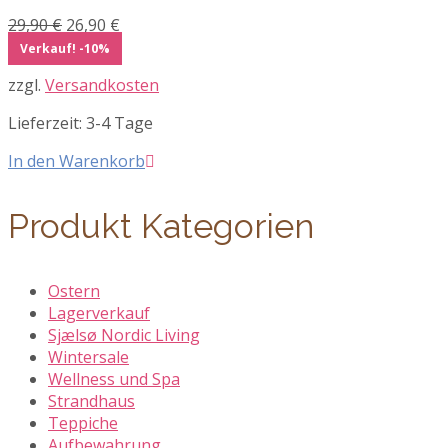
Ursprünglicher
Aktueller
29,90
€
26,90
€
Preis
Preis
Verkauf! -10%
war:
ist:
zzgl.
Versandkosten
29,90 €
26,90 €.
Lieferzeit:
3-4 Tage
In den Warenkorb
Produkt Kategorien
Ostern
Lagerverkauf
Sjælsø Nordic Living
Wintersale
Wellness und Spa
Strandhaus
Teppiche
Aufbewahrung