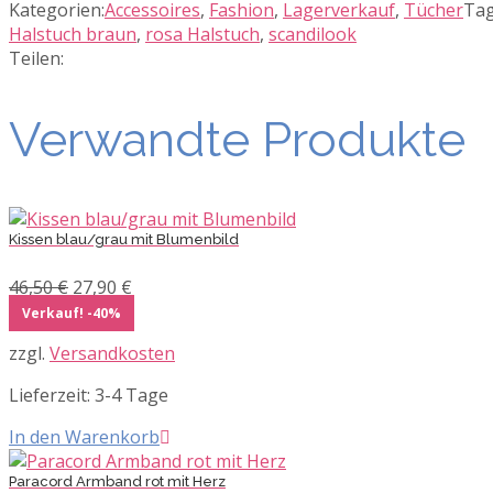
Kategorien:
Accessoires
,
Fashion
,
Lagerverkauf
,
Tücher
Tag
Halstuch braun
,
rosa Halstuch
,
scandilook
Teilen:
Verwandte Produkte
Kissen blau/grau mit Blumenbild
Ursprünglicher
Aktueller
46,50
€
27,90
€
Preis
Preis
Verkauf! -40%
war:
ist:
zzgl.
Versandkosten
46,50 €
27,90 €.
Lieferzeit:
3-4 Tage
In den Warenkorb
Paracord Armband rot mit Herz