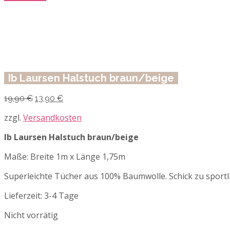
Ib Laursen Halstuch braun/beige
Ursprünglicher
Aktueller
19,90
€
13,90
€
Preis
Preis
war:
ist:
zzgl.
Versandkosten
19,90 €
13,90 €.
Ib Laursen Halstuch braun/beige
Maße: Breite 1m x Länge 1,75m
Superleichte Tücher aus 100% Baumwolle. Schick zu sportl
Lieferzeit:
3-4 Tage
Nicht vorrätig