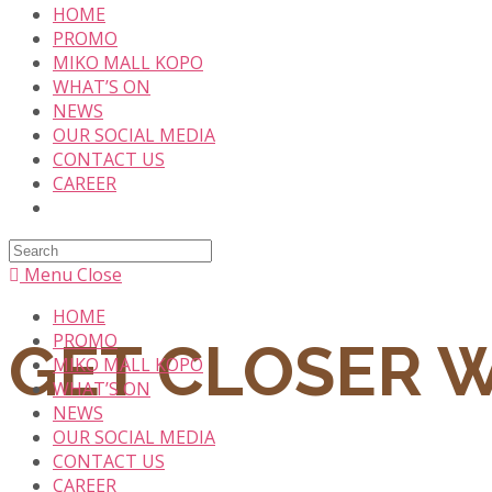
HOME
content
PROMO
MIKO MALL KOPO
WHAT’S ON
NEWS
OUR SOCIAL MEDIA
CONTACT US
CAREER
Search
this
Menu
Close
website
HOME
PROMO
GET CLOSER 
MIKO MALL KOPO
WHAT’S ON
NEWS
OUR SOCIAL MEDIA
CONTACT US
CAREER