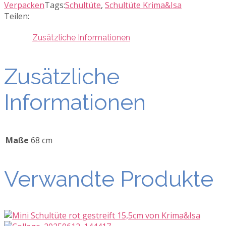
mit
Verpacken
Tags:
Schultüte
,
Schultüte Krima&Isa
bunten
Teilen:
Erdbeeren
68cm
Zusätzliche Informationen
von
Krima&Isa
Zusätzliche
Menge
Informationen
Maße
68 cm
Verwandte Produkte