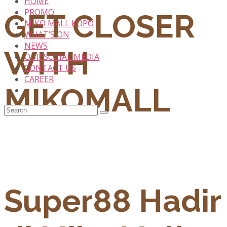
HOME
PROMO
GET CLOSER
MIKO MALL KOPO
WHAT’S ON
NEWS
WITH
OUR SOCIAL MEDIA
CONTACT US
CAREER
MIKOMALL
Super88 Hadir