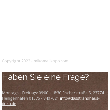
Copyright 2022 - mikomallkopo.com
Haben Sie eine Frage?
Montags - Freitags: 09:00 - 18:30
Fischerstraße 5, 23774
Heiligenhafen
01575 - 8407621
info@dasstrandhaus-
deko.de