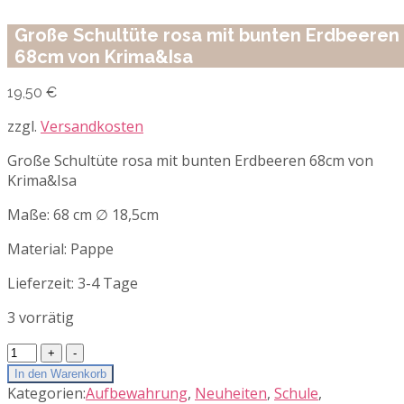
Große Schultüte rosa mit bunten Erdbeeren
68cm von Krima&Isa
19,50
€
zzgl.
Versandkosten
Große Schultüte rosa mit bunten Erdbeeren 68cm von
Krima&Isa
Maße: 68 cm ∅ 18,5cm
Material: Pappe
Lieferzeit:
3-4 Tage
3 vorrätig
Große
Schultüte
In den Warenkorb
rosa
Kategorien:
Aufbewahrung
,
Neuheiten
,
Schule
,