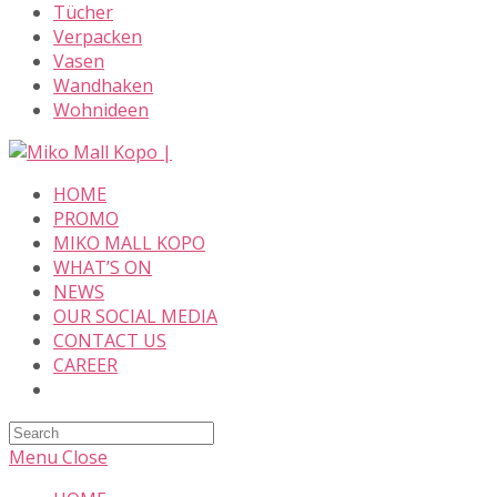
Tücher
Verpacken
Vasen
Wandhaken
Wohnideen
Skip
to
HOME
content
PROMO
MIKO MALL KOPO
WHAT’S ON
NEWS
OUR SOCIAL MEDIA
CONTACT US
CAREER
Search
this
Menu
Close
website