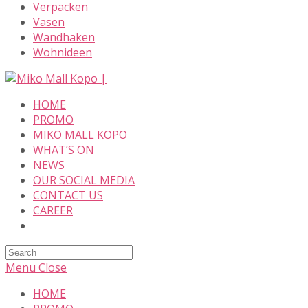
Verpacken
Vasen
Wandhaken
Wohnideen
Skip
to
HOME
content
PROMO
MIKO MALL KOPO
WHAT’S ON
NEWS
OUR SOCIAL MEDIA
CONTACT US
CAREER
Search
this
Menu
Close
website
HOME