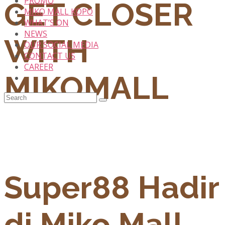
PROMO
GET CLOSER
MIKO MALL KOPO
WHAT’S ON
NEWS
WITH
OUR SOCIAL MEDIA
CONTACT US
CAREER
MIKOMALL
Super88 Hadir
di Miko Mall