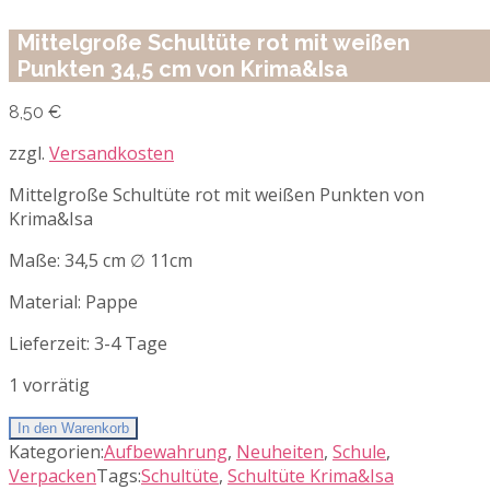
Mittelgroße Schultüte rot mit weißen
Punkten 34,5 cm von Krima&Isa
8,50
€
zzgl.
Versandkosten
Mittelgroße Schultüte rot mit weißen Punkten von
Krima&Isa
Maße: 34,5 cm ∅ 11cm
Material: Pappe
Lieferzeit:
3-4 Tage
1 vorrätig
In den Warenkorb
Kategorien:
Aufbewahrung
,
Neuheiten
,
Schule
,
Verpacken
Tags:
Schultüte
,
Schultüte Krima&Isa