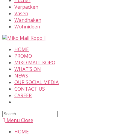
Tücher
Verpacken
Vasen
Wandhaken
Wohnideen
Skip
to
HOME
content
PROMO
MIKO MALL KOPO
WHAT’S ON
NEWS
OUR SOCIAL MEDIA
CONTACT US
CAREER
Search
this
Menu
Close
website
HOME