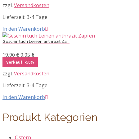
war:
ist:
zzgl.
Versandkosten
23,90 €
11,95 €.
Lieferzeit:
3-4 Tage
In den Warenkorb
Geschirrtuch Leinen anthrazit Za...
Ursprünglicher
Aktueller
19,90
€
9,95
€
Preis
Preis
Verkauf! -50%
war:
ist:
zzgl.
Versandkosten
19,90 €
9,95 €.
Lieferzeit:
3-4 Tage
In den Warenkorb
Produkt Kategorien
Ostern