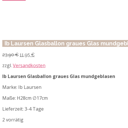
Ib Laursen Glasballon graues Glas mundgeb
Ursprünglicher
Aktueller
23,90
€
11,95
€
Preis
Preis
war:
ist:
zzgl.
Versandkosten
23,90 €
11,95 €.
Ib Laursen Glasballon graues Glas mundgeblasen
Marke: Ib Laursen
Maße: H28cm ∅17cm
Lieferzeit:
3-4 Tage
2 vorrätig