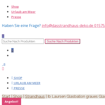
Shop
Urlaub am Meer
Presse
Haben Sie eine Frage?
info@dasstrandhaus-deko.de
01575
0
0
SHOP
URLAUB AM MEER
PRESSE
Start
|
Shop
|
Strandhaus
| Ib Laursen Glasballon graues G
Angebot!