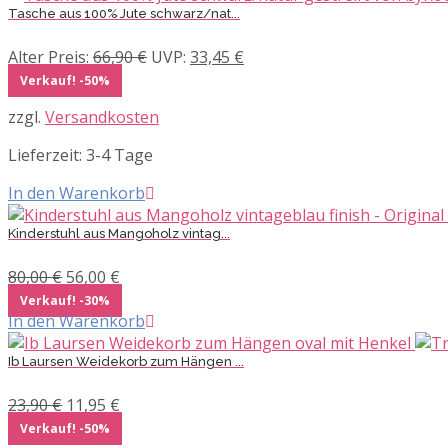
Tasche aus 100% Jute schwarz/nat...
Ursprünglicher
Aktueller
Alter Preis:
66,90
€
UVP:
33,45
€
Preis
Preis
Verkauf! -50%
war:
ist:
zzgl.
Versandkosten
66,90 €
33,45 €.
Lieferzeit:
3-4 Tage
In den Warenkorb
Kinderstuhl aus Mangoholz vintag...
Ursprünglicher
Aktueller
80,00
€
56,00
€
Preis
Preis
Verkauf! -30%
war:
ist:
In den Warenkorb
80,00 €
56,00 €.
Ib Laursen Weidekorb zum Hängen ...
Ursprünglicher
Aktueller
23,90
€
11,95
€
Preis
Preis
Verkauf! -50%