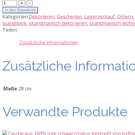
Ib
Laursen
In den Warenkorb
Glasballon
Kategorien:
Dekorieren
,
Geschenke
,
Lagerverkauf
,
Ostern
graues
scandilook
,
skandinavisch dekorieren
,
skandinavisch woh
Glas
Teilen:
mundgeblasen
Menge
Zusätzliche Informationen
Zusätzliche Informati
Maße
28 cm
Verwandte Produkte