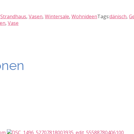
,
Strandhaus
,
Vasen
,
Wintersale
,
Wohnideen
Tags:
dänisch
,
Ge
nen
,
Vase
onen