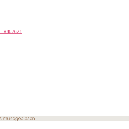
 - 8407621
las mundgeblasen