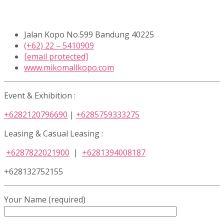
Jalan Kopo No.599 Bandung 40225
(+62) 22 – 5410909
[email protected]
www.mikomallkopo.com
Event & Exhibition :
+6282120796690
|
+6285759333275
Leasing & Casual Leasing :
+6287822021900
|
+6281394008187
+628132752155
Your Name (required)