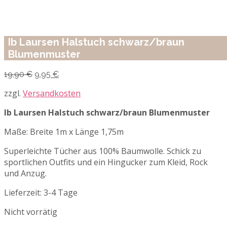
Ib Laursen Halstuch schwarz/braun
Blumenmuster
Ursprünglicher
Aktueller
19,90
€
9,95
€
Preis
Preis
war:
ist:
zzgl.
Versandkosten
19,90 €
9,95 €.
Ib Laursen Halstuch schwarz/braun Blumenmuster
Maße: Breite 1m x Länge 1,75m
Superleichte Tücher aus 100% Baumwolle. Schick zu
sportlichen Outfits und ein Hingucker zum Kleid, Rock
und Anzug.
Lieferzeit:
3-4 Tage
Nicht vorrätig