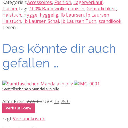
Kategorien:
Accessoires
,
Fashion
,
Lagerverkauf
,
Tücher
Tags:
100% Baumwolle
,
dänisch
,
Gemütlichkeit
,
Halstuch
,
Hygge
,
hyggelig
,
Ib Laursen
,
Ib Laursen
Halstuch
,
Ib Laursen Schal
,
Ib Laursen Tuch
,
scandilook
Teilen:
Das könnte dir auch
gefallen …
Samttäschchen Mandala in oliv
Ursprünglicher
Aktueller
Alter Preis:
27,50
€
UVP:
13,75
€
Preis
Preis
Verkauf! -50%
war:
ist:
zzgl.
Versandkosten
27,50 €
13,75 €.