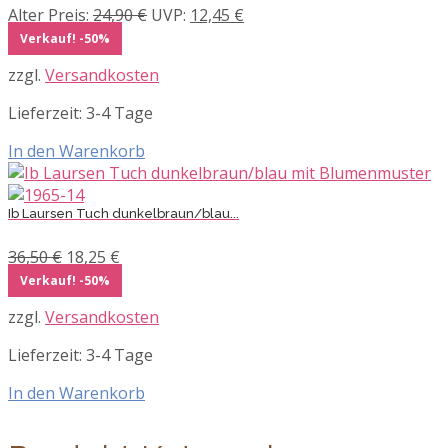
Ursprünglicher
Aktueller
Alter Preis:
24,90
€
UVP:
12,45
€
Preis
Preis
Verkauf! -50%
war:
ist:
zzgl.
Versandkosten
24,90 €
12,45 €.
Lieferzeit:
3-4 Tage
In den Warenkorb
Ib Laursen Tuch dunkelbraun/blau...
Ursprünglicher
Aktueller
36,50
€
18,25
€
Preis
Preis
Verkauf! -50%
war:
ist:
zzgl.
Versandkosten
36,50 €
18,25 €.
Lieferzeit:
3-4 Tage
In den Warenkorb