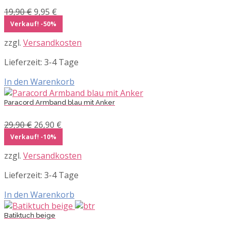
Ursprünglicher
Aktueller
19,90
€
9,95
€
Preis
Preis
Verkauf! -50%
war:
ist:
zzgl.
Versandkosten
19,90 €
9,95 €.
Lieferzeit:
3-4 Tage
In den Warenkorb
Paracord Armband blau mit Anker
Ursprünglicher
Aktueller
29,90
€
26,90
€
Preis
Preis
Verkauf! -10%
war:
ist:
zzgl.
Versandkosten
29,90 €
26,90 €.
Lieferzeit:
3-4 Tage
In den Warenkorb
Batiktuch beige