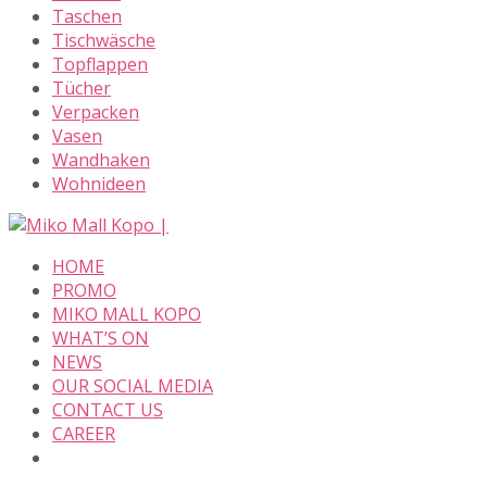
Taschen
Tischwäsche
Topflappen
Tücher
Verpacken
Vasen
Wandhaken
Wohnideen
Skip
to
HOME
content
PROMO
MIKO MALL KOPO
WHAT’S ON
NEWS
OUR SOCIAL MEDIA
CONTACT US
CAREER