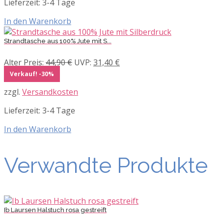
Lieferzeit:
3-4 Tage
In den Warenkorb
Strandtasche aus 100% Jute mit S...
Ursprünglicher
Aktueller
Alter Preis:
44,90
€
UVP:
31,40
€
Preis
Preis
Verkauf! -30%
war:
ist:
zzgl.
Versandkosten
44,90 €
31,40 €.
Lieferzeit:
3-4 Tage
In den Warenkorb
Verwandte Produkte
Ib Laursen Halstuch rosa gestreift