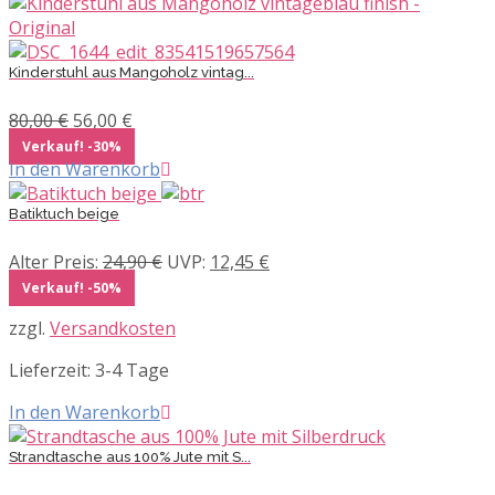
Kinderstuhl aus Mangoholz vintag...
Ursprünglicher
Aktueller
80,00
€
56,00
€
Preis
Preis
Verkauf! -30%
war:
ist:
In den Warenkorb
80,00 €
56,00 €.
Batiktuch beige
Ursprünglicher
Aktueller
Alter Preis:
24,90
€
UVP:
12,45
€
Preis
Preis
Verkauf! -50%
war:
ist:
zzgl.
Versandkosten
24,90 €
12,45 €.
Lieferzeit:
3-4 Tage
In den Warenkorb
Strandtasche aus 100% Jute mit S...