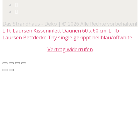
Das Strandhaus - Deko | © 2026 Alle Rechte vorbehalten!
Ib Laursen Kisseninlett Daunen 60 x 60 cm
Ib
Laursen Bettdecke Thy single gerippt hellblau/offwhite
Vertrag widerrufen