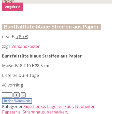
Papier
Angebot!
Buntfalttüte blaue Streifen aus Papier
Ursprünglicher
Aktueller
0,80
€
0,60
€
Preis
Preis
war:
ist:
zzgl.
Versandkosten
0,80 €
0,60 €.
Buntfalttüte blaue Streifen aus Papier
Maße: B18 T10 H28,5 cm
Lieferzeit:
3-4 Tage
40 vorrätig
Buntfalttüte
blaue
In den Warenkorb
Streifen
Kategorien:
Geschenke
,
Lagerverkauf
,
Neuheiten
,
aus
Papeterie
,
Strandhaus
,
Verpacken
,