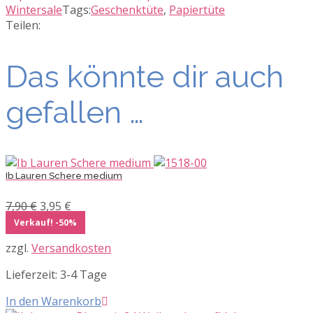
Papier
Wintersale
Tags:
Geschenktüte
,
Papiertüte
Menge
Teilen:
Das könnte dir auch
gefallen …
Ib Lauren Schere medium
Ursprünglicher
Aktueller
7,90
€
3,95
€
Preis
Preis
Verkauf! -50%
war:
ist:
zzgl.
Versandkosten
7,90 €
3,95 €.
Lieferzeit:
3-4 Tage
In den Warenkorb