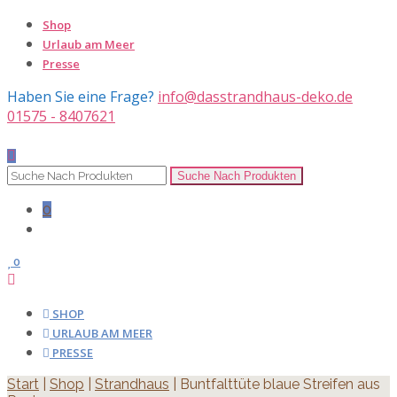
Shop
Urlaub am Meer
Presse
Haben Sie eine Frage?
info@dasstrandhaus-deko.de
01575 - 8407621
0
0
SHOP
URLAUB AM MEER
PRESSE
Start
|
Shop
|
Strandhaus
| Buntfalttüte blaue Streifen aus