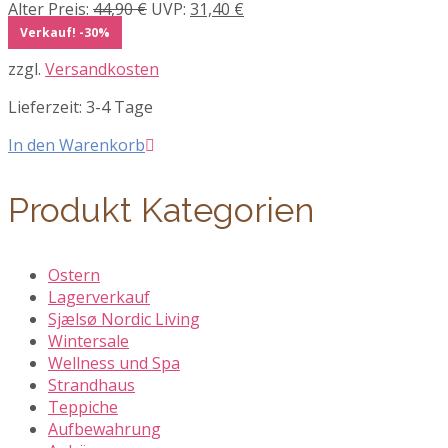
Ursprünglicher
Aktueller
Alter Preis:
44,90
€
UVP:
31,40
€
Preis
Preis
Verkauf! -30%
war:
ist:
zzgl.
Versandkosten
44,90 €
31,40 €.
Lieferzeit:
3-4 Tage
In den Warenkorb
Produkt Kategorien
Ostern
Lagerverkauf
Sjælsø Nordic Living
Wintersale
Wellness und Spa
Strandhaus
Teppiche
Aufbewahrung