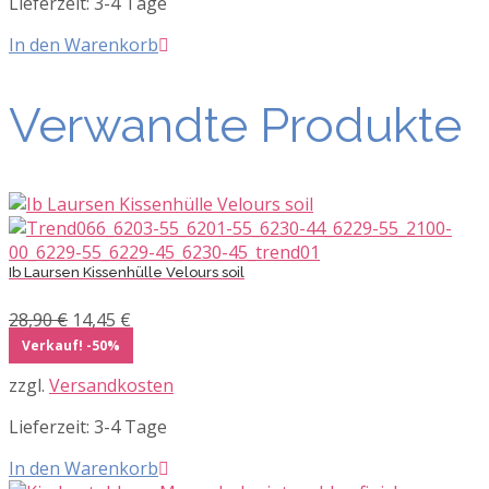
Lieferzeit:
3-4 Tage
In den Warenkorb
Verwandte Produkte
Ib Laursen Kissenhülle Velours soil
Ursprünglicher
Aktueller
28,90
€
14,45
€
Preis
Preis
Verkauf! -50%
war:
ist:
zzgl.
Versandkosten
28,90 €
14,45 €.
Lieferzeit:
3-4 Tage
In den Warenkorb