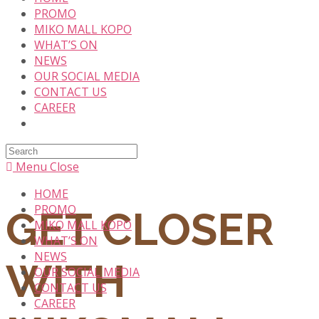
content
PROMO
MIKO MALL KOPO
WHAT’S ON
NEWS
OUR SOCIAL MEDIA
CONTACT US
CAREER
Search
this
Menu
Close
website
HOME
PROMO
GET CLOSER
MIKO MALL KOPO
WHAT’S ON
NEWS
WITH
OUR SOCIAL MEDIA
CONTACT US
CAREER