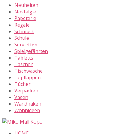
Neuheiten
Nostalgie
Papeterie
Regale
Schmuck
Schule
Servietten
Spielgefährten
Tabletts
Taschen
Tischwäsche
Topflappen
Tücher
Verpacken
Vasen
Wandhaken
Wohnideen
Skip
to
HOME