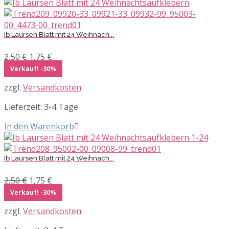
Ib Laursen Blatt mit 24 Weihnach...
Ursprünglicher
Aktueller
2,50
€
1,75
€
Preis
Preis
Verkauf! -30%
war:
ist:
zzgl.
Versandkosten
2,50 €
1,75 €.
Lieferzeit:
3-4 Tage
In den Warenkorb
Ib Laursen Blatt mit 24 Weihnach...
Ursprünglicher
Aktueller
2,50
€
1,75
€
Preis
Preis
Verkauf! -30%
war:
ist:
zzgl.
Versandkosten
2,50 €
1,75 €.