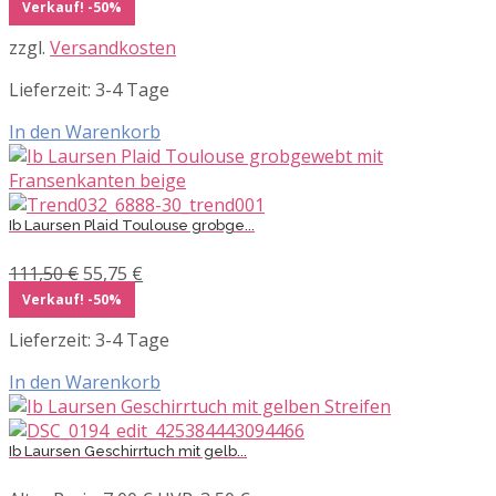
Preis
Preis
Verkauf! -50%
war:
ist:
zzgl.
Versandkosten
47,50 €
23,75 €.
Lieferzeit:
3-4 Tage
In den Warenkorb
Ib Laursen Plaid Toulouse grobge...
Ursprünglicher
Aktueller
111,50
€
55,75
€
Preis
Preis
Verkauf! -50%
war:
ist:
Lieferzeit:
3-4 Tage
111,50 €
55,75 €.
In den Warenkorb
Ib Laursen Geschirrtuch mit gelb...