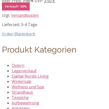
Ursprünglicher
Aktueller
Alter Preis:
7,00
€
UVP:
3,50
€
Preis
Preis
Verkauf! -50%
war:
ist:
zzgl.
Versandkosten
7,00 €
3,50 €.
Lieferzeit:
3-4 Tage
In den Warenkorb
Produkt Kategorien
Ostern
Lagerverkauf
Sjælsø Nordic Living
Wintersale
Wellness und Spa
Strandhaus
Teppiche
Aufbewahrung
Anhänger