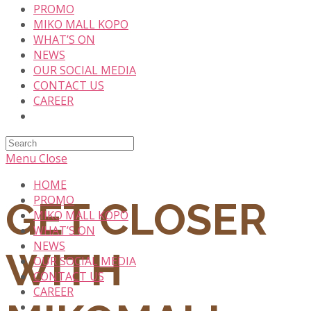
PROMO
MIKO MALL KOPO
WHAT’S ON
NEWS
OUR SOCIAL MEDIA
CONTACT US
CAREER
Search
this
Menu
Close
website
HOME
PROMO
GET CLOSER
MIKO MALL KOPO
WHAT’S ON
NEWS
WITH
OUR SOCIAL MEDIA
CONTACT US
CAREER