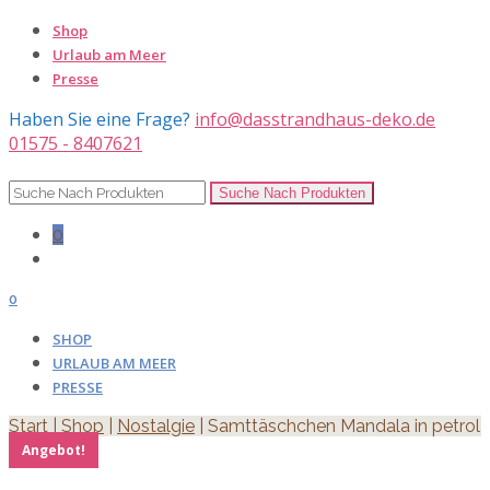
Shop
Urlaub am Meer
Presse
Haben Sie eine Frage?
info@dasstrandhaus-deko.de
01575 - 8407621
0
0
SHOP
URLAUB AM MEER
PRESSE
Start
|
Shop
|
Nostalgie
| Samttäschchen Mandala in petrol
Angebot!