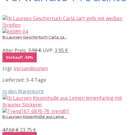
Ib Laursen Geschirrtuch Carla za...
Ursprünglicher
Aktueller
Alter Preis:
7,90
€
UVP:
3,95
€
Preis
Preis
Verkauf! -50%
war:
ist:
zzgl.
Versandkosten
7,90 €
3,95 €.
Lieferzeit:
3-4 Tage
In den Warenkorb
Ib Laursen Kissenhülle aus Leine...
Ursprünglicher
Aktueller
47,50
€
23,75
€