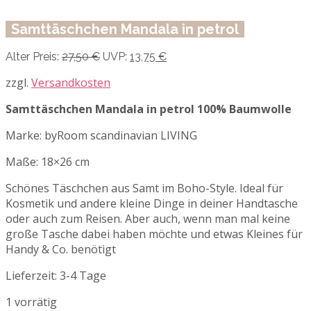
Samttäschchen Mandala in petrol
Ursprünglicher
Aktueller
Alter Preis:
27,50
€
UVP:
13,75
€
Preis
Preis
war:
ist:
zzgl.
Versandkosten
27,50 €
13,75 €.
Samttäschchen Mandala in petrol 100% Baumwolle
Marke: byRoom scandinavian LIVING
Maße: 18×26 cm
Schönes Täschchen aus Samt im Boho-Style. Ideal für
Kosmetik und andere kleine Dinge in deiner Handtasche
oder auch zum Reisen. Aber auch, wenn man mal keine
große Tasche dabei haben möchte und etwas Kleines für
Handy & Co. benötigt
Lieferzeit:
3-4 Tage
1 vorrätig