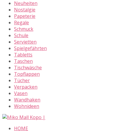
Neuheiten
Nostalgie
Papeterie
Regale
Schmuck
Schule
Servietten
Spielgefährten
Tabletts
Taschen
Tischwäsche
Topflappen
Tücher
Verpacken
Vasen
Wandhaken
Wohnideen
Skip
to
HOME
content