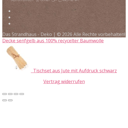
Das Strandhaus - Deko | © 2026 Alle Rechte vorbehalten!
Decke senfgelb aus 100% recycelter Baumwolle
Tischset aus Jute mit Aufdruck schwarz
Vertrag widerrufen