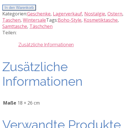
In den Warenkorb
Kategorien:
Geschenke
,
Lagerverkauf
,
Nostalgie
,
Ostern
,
Taschen
,
Wintersale
Tags:
Boho-Style
,
Kosmetiktasche
,
Samttasche
,
Täschchen
Teilen:
Zusätzliche Informationen
Zusätzliche
Informationen
Maße
18 × 26 cm
Verwandte Produkte