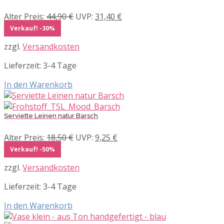
Ursprünglicher
Aktueller
Alter Preis:
44,90
€
UVP:
31,40
€
Preis
Preis
Verkauf! -30%
war:
ist:
zzgl.
Versandkosten
44,90 €
31,40 €.
Lieferzeit:
3-4 Tage
In den Warenkorb
Serviette Leinen natur Barsch
Ursprünglicher
Aktueller
Alter Preis:
18,50
€
UVP:
9,25
€
Preis
Preis
Verkauf! -50%
war:
ist:
zzgl.
Versandkosten
18,50 €
9,25 €.
Lieferzeit:
3-4 Tage
In den Warenkorb