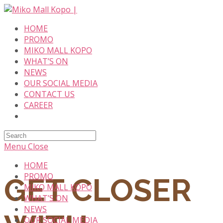
Skip
to
HOME
content
PROMO
MIKO MALL KOPO
WHAT’S ON
NEWS
OUR SOCIAL MEDIA
CONTACT US
CAREER
Search
this
Menu
Close
website
HOME
PROMO
GET CLOSER
MIKO MALL KOPO
WHAT’S ON
NEWS
OUR SOCIAL MEDIA