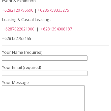
Event & Exhibition :
+6282120796690
|
+6285759333275
Leasing & Casual Leasing :
+6287822021900
|
+6281394008187
+628132752155
Your Name (required)
Your Email (required)
Your Message