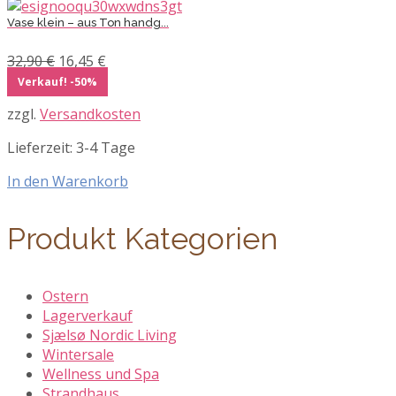
Vase klein – aus Ton handg...
Ursprünglicher
Aktueller
32,90
€
16,45
€
Preis
Preis
Verkauf! -50%
war:
ist:
zzgl.
Versandkosten
32,90 €
16,45 €.
Lieferzeit:
3-4 Tage
In den Warenkorb
Produkt Kategorien
Ostern
Lagerverkauf
Sjælsø Nordic Living
Wintersale
Wellness und Spa
Strandhaus