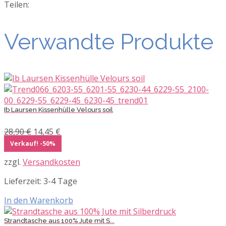
Teilen:
Verwandte Produkte
Ib Laursen Kissenhülle Velours soil
Ursprünglicher
Aktueller
28,90
€
14,45
€
Preis
Preis
Verkauf! -50%
war:
ist:
zzgl.
Versandkosten
28,90 €
14,45 €.
Lieferzeit:
3-4 Tage
In den Warenkorb
Strandtasche aus 100% Jute mit S...