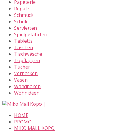
Papeterie
Regale
Schmuck
Schule
Servietten
Spielgefährten
Tabletts
Taschen
Tischwäsche
Topflappen
Tücher
Verpacken
Vasen
Wandhaken
Wohnideen
Skip
to
HOME
content
PROMO
MIKO MALL KOPO