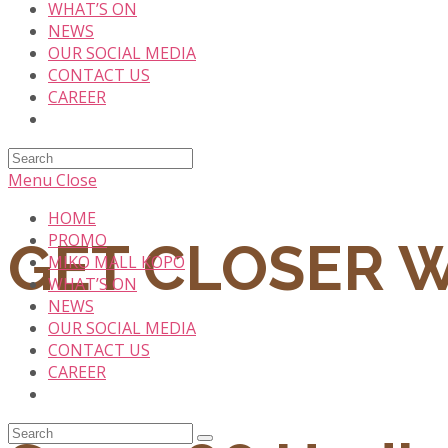
WHAT’S ON
NEWS
OUR SOCIAL MEDIA
CONTACT US
CAREER
Search
this
Menu
Close
website
HOME
PROMO
GET CLOSER 
MIKO MALL KOPO
WHAT’S ON
NEWS
OUR SOCIAL MEDIA
CONTACT US
CAREER