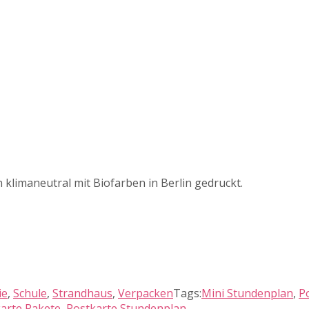
 klimaneutral mit Biofarben in Berlin gedruckt.
ie
,
Schule
,
Strandhaus
,
Verpacken
Tags:
Mini Stundenplan
,
P
arte Rakete
,
Postkarte Stundenplan