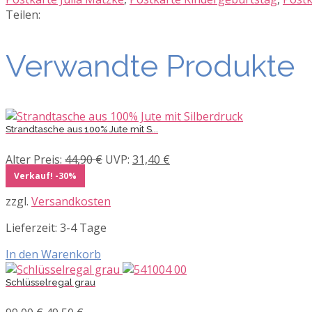
Menge
Teilen:
Verwandte Produkte
Strandtasche aus 100% Jute mit S...
Ursprünglicher
Aktueller
Alter Preis:
44,90
€
UVP:
31,40
€
Preis
Preis
Verkauf! -30%
war:
ist:
zzgl.
Versandkosten
44,90 €
31,40 €.
Lieferzeit:
3-4 Tage
In den Warenkorb
Schlüsselregal grau