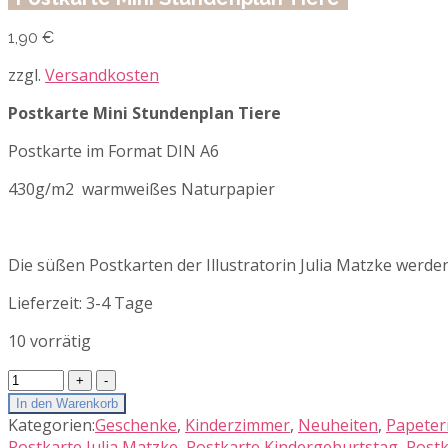
1,90
€
zzgl.
Versandkosten
Postkarte Mini Stundenplan Tiere
Postkarte im Format DIN A6
430g/m2 warmweißes Naturpapier
Die süßen Postkarten der Illustratorin Julia Matzke werden
Lieferzeit:
3-4 Tage
10 vorrätig
Postkarte
Mini
In den Warenkorb
Stundenplan
Kategorien:
Geschenke
,
Kinderzimmer
,
Neuheiten
,
Papeter
Tiere
Postkarte Julia Matzke
,
Postkarte Kindergeburtstag
,
Postk