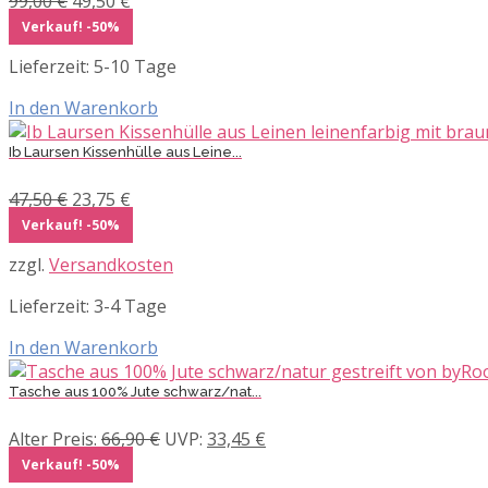
Ursprünglicher
Aktueller
99,00
€
49,50
€
Preis
Preis
Verkauf! -50%
war:
ist:
Lieferzeit:
5-10 Tage
99,00 €
49,50 €.
In den Warenkorb
Ib Laursen Kissenhülle aus Leine...
Ursprünglicher
Aktueller
47,50
€
23,75
€
Preis
Preis
Verkauf! -50%
war:
ist:
zzgl.
Versandkosten
47,50 €
23,75 €.
Lieferzeit:
3-4 Tage
In den Warenkorb
Tasche aus 100% Jute schwarz/nat...
Ursprünglicher
Aktueller
Alter Preis:
66,90
€
UVP:
33,45
€
Preis
Preis
Verkauf! -50%
war:
ist: