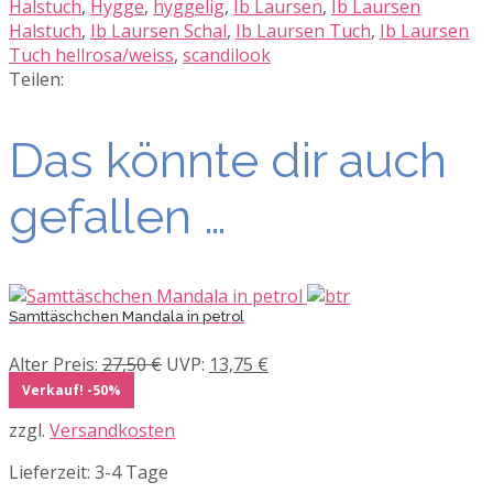
Halstuch
,
Hygge
,
hyggelig
,
Ib Laursen
,
Ib Laursen
Halstuch
,
Ib Laursen Schal
,
Ib Laursen Tuch
,
Ib Laursen
Tuch hellrosa/weiss
,
scandilook
Teilen:
Das könnte dir auch
gefallen …
Samttäschchen Mandala in petrol
Ursprünglicher
Aktueller
Alter Preis:
27,50
€
UVP:
13,75
€
Preis
Preis
Verkauf! -50%
war:
ist:
zzgl.
Versandkosten
27,50 €
13,75 €.
Lieferzeit:
3-4 Tage