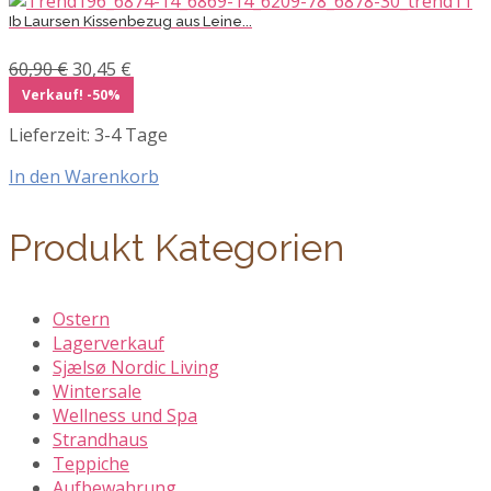
Ib Laursen Kissenbezug aus Leine...
Ursprünglicher
Aktueller
60,90
€
30,45
€
Preis
Preis
Verkauf! -50%
war:
ist:
Lieferzeit:
3-4 Tage
60,90 €
30,45 €.
In den Warenkorb
Produkt Kategorien
Ostern
Lagerverkauf
Sjælsø Nordic Living
Wintersale
Wellness und Spa
Strandhaus
Teppiche
Aufbewahrung