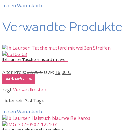
In den Warenkorb
Verwandte Produkte
Ib Laursen Tasche mustard mit we...
Ursprünglicher
Aktueller
Alter Preis:
32,00
€
UVP:
16,00
€
Preis
Preis
Verkauf! -50%
war:
ist:
zzgl.
Versandkosten
32,00 €
16,00 €.
Lieferzeit:
3-4 Tage
In den Warenkorb
Ib Laursen Halstuch blau/weiße K...