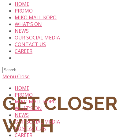
HOME
content
PROMO
MIKO MALL KOPO
WHAT’S ON
NEWS
OUR SOCIAL MEDIA
CONTACT US
CAREER
Search
this
Menu
Close
website
HOME
PROMO
GET CLOSER
MIKO MALL KOPO
WHAT’S ON
NEWS
WITH
OUR SOCIAL MEDIA
CONTACT US
CAREER