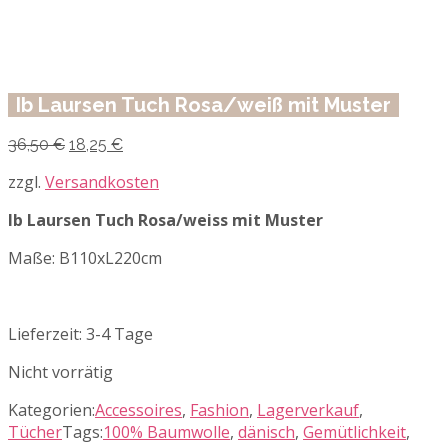
Ib Laursen Tuch Rosa/weiß mit Muster
Ursprünglicher
Aktueller
36,50
€
18,25
€
Preis
Preis
war:
ist:
zzgl.
Versandkosten
36,50 €
18,25 €.
Ib Laursen Tuch Rosa/weiss mit Muster
Maße: B110xL220cm
Lieferzeit:
3-4 Tage
Nicht vorrätig
Kategorien:
Accessoires
,
Fashion
,
Lagerverkauf
,
Tücher
Tags:
100% Baumwolle
,
dänisch
,
Gemütlichkeit
,