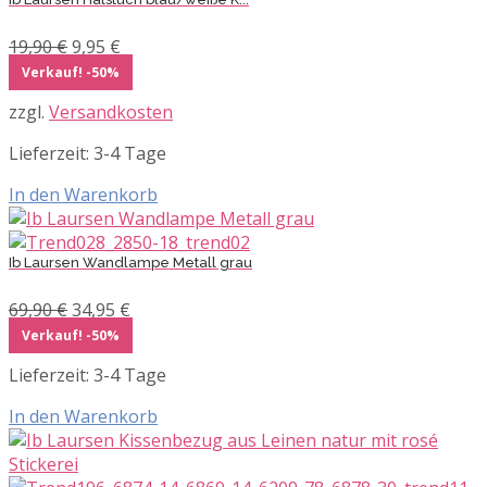
Ursprünglicher
Aktueller
19,90
€
9,95
€
Preis
Preis
Verkauf! -50%
war:
ist:
zzgl.
Versandkosten
19,90 €
9,95 €.
Lieferzeit:
3-4 Tage
In den Warenkorb
Ib Laursen Wandlampe Metall grau
Ursprünglicher
Aktueller
69,90
€
34,95
€
Preis
Preis
Verkauf! -50%
war:
ist:
Lieferzeit:
3-4 Tage
69,90 €
34,95 €.
In den Warenkorb