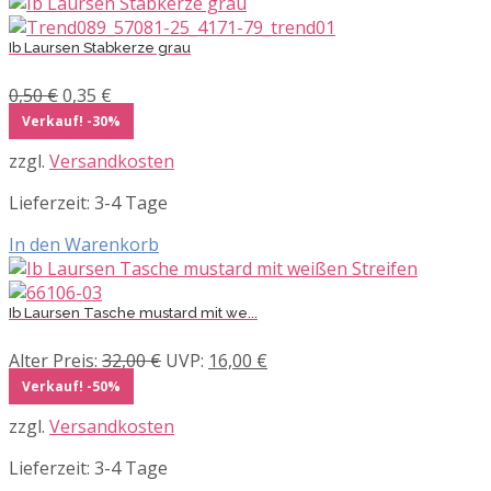
Ib Laursen Stabkerze grau
Ursprünglicher
Aktueller
0,50
€
0,35
€
Preis
Preis
Verkauf! -30%
war:
ist:
zzgl.
Versandkosten
0,50 €
0,35 €.
Lieferzeit:
3-4 Tage
In den Warenkorb
Ib Laursen Tasche mustard mit we...
Ursprünglicher
Aktueller
Alter Preis:
32,00
€
UVP:
16,00
€
Preis
Preis
Verkauf! -50%
war:
ist:
zzgl.
Versandkosten
32,00 €
16,00 €.
Lieferzeit:
3-4 Tage