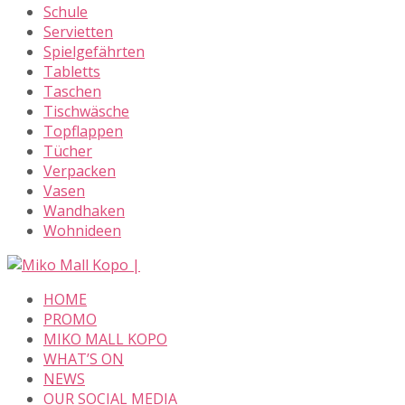
Schule
Servietten
Spielgefährten
Tabletts
Taschen
Tischwäsche
Topflappen
Tücher
Verpacken
Vasen
Wandhaken
Wohnideen
Skip
to
HOME
content
PROMO
MIKO MALL KOPO
WHAT’S ON
NEWS
OUR SOCIAL MEDIA