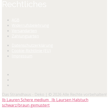
Rechtliches
AGB
Widerrufsbelehrung
Versandarten
Zahlungsarten
Datenschutzerklärung
Cookie-Richtlinie (EU)
Impressum
Das Strandhaus - Deko | © 2026 Alle Rechte vorbehalten!
Ib Lauren Schere medium
Ib Laursen Halstuch
schwarz/braun gemustert