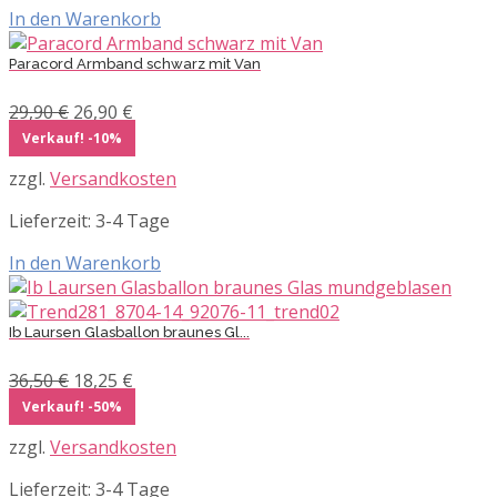
In den Warenkorb
Paracord Armband schwarz mit Van
Ursprünglicher
Aktueller
29,90
€
26,90
€
Preis
Preis
Verkauf! -10%
war:
ist:
zzgl.
Versandkosten
29,90 €
26,90 €.
Lieferzeit:
3-4 Tage
In den Warenkorb
Ib Laursen Glasballon braunes Gl...
Ursprünglicher
Aktueller
36,50
€
18,25
€
Preis
Preis
Verkauf! -50%
war:
ist:
zzgl.
Versandkosten
36,50 €
18,25 €.
Lieferzeit:
3-4 Tage