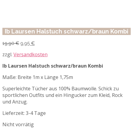
Ib Laursen Halstuch schwarz/braun Kombi
Ursprünglicher
Aktueller
19,90
€
9,95
€
Preis
Preis
war:
ist:
zzgl.
Versandkosten
19,90 €
9,95 €.
Ib Laursen Halstuch schwarz/braun Kombi
Maße: Breite 1m x Länge 1,75m
Superleichte Tücher aus 100% Baumwolle. Schick zu
sportlichen Outfits und ein Hingucker zum Kleid, Rock
und Anzug.
Lieferzeit:
3-4 Tage
Nicht vorrätig