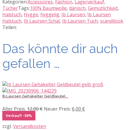
Kategorien:
Accessoires
,
Fashion
,
Lagerverkauf
,
Tücher
Tags:
100% Baumwolle
,
dänisch
,
Gemütlichkeit
,
Halstuch
,
Hygge
,
hyggelig
,
Ib Laursen
,
Ib Laursen
Halstuch
,
Ib Laursen Schal
,
Ib Laursen Tuch
,
scandilook
Teilen:
Das könnte dir auch
gefallen …
Ib Laursen Gehäkelter Geldbeutel...
Ursprünglicher
Aktueller
Alter Preis:
12,00
€
Neuer Preis:
6,00
€
Preis
Preis
Verkauf! -50%
war:
ist:
zzgl.
Versandkosten
12,00 €
6,00 €.