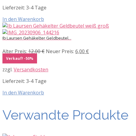
Lieferzeit:
3-4 Tage
In den Warenkorb
Ib Laursen Gehäkelter Geldbeutel...
Ursprünglicher
Aktueller
Alter Preis:
12,00
€
Neuer Preis:
6,00
€
Preis
Preis
Verkauf! -50%
war:
ist:
zzgl.
Versandkosten
12,00 €
6,00 €.
Lieferzeit:
3-4 Tage
In den Warenkorb
Verwandte Produkte